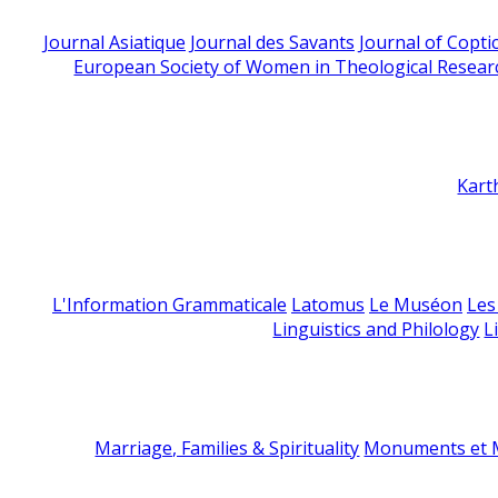
Journal Asiatique
Journal des Savants
Journal of Copti
European Society of Women in Theological Resear
Kart
L'Information Grammaticale
Latomus
Le Muséon
Les
Linguistics and Philology
L
Marriage, Families & Spirituality
Monuments et M