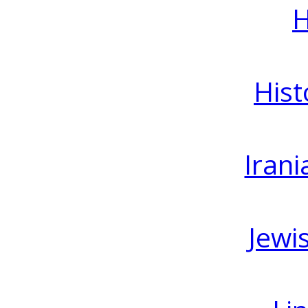
H
Hist
Irani
Jewi