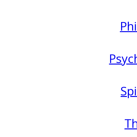
Ph
Psyc
Spi
T