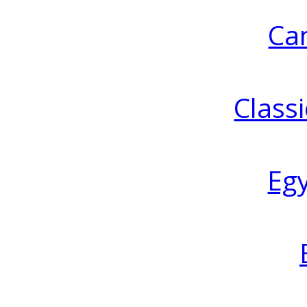
Ca
Classi
Eg