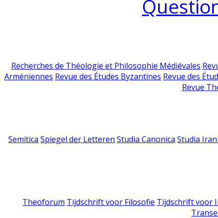
Question
Recherches de Théologie et Philosophie Médiévales
Revu
Arméniennes
Revue des Études Byzantines
Revue des Étu
Revue Th
Semitica
Spiegel der Letteren
Studia Canonica
Studia Iran
Theoforum
Tijdschrift voor Filosofie
Tijdschrift voor
Transe