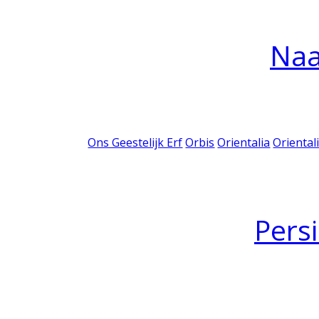
Na
Ons Geestelijk Erf
Orbis
Orientalia
Oriental
Pers