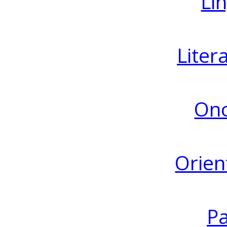
Lin
Liter
Ono
Orien
Pa