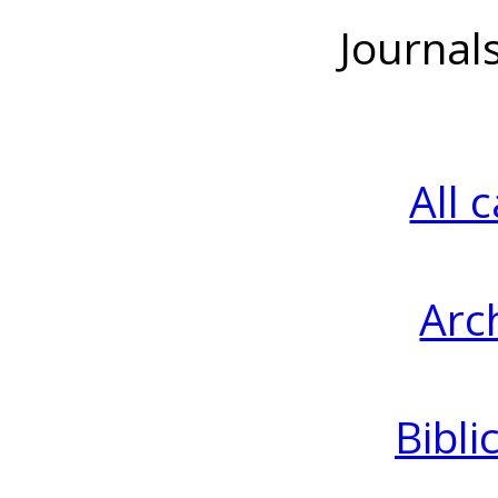
Journal
All 
Arc
Bibli