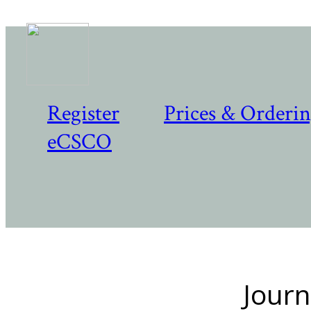
Register
Prices & Orderi
eCSCO
Journ