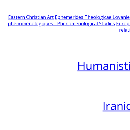
Eastern Christian Art
Ephemerides Theologicae Lovani
phénoménologiques - Phenomenological Studies
Europ
relat
Humanisti
Irani