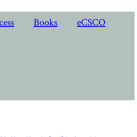
cess
Books
eCSCO