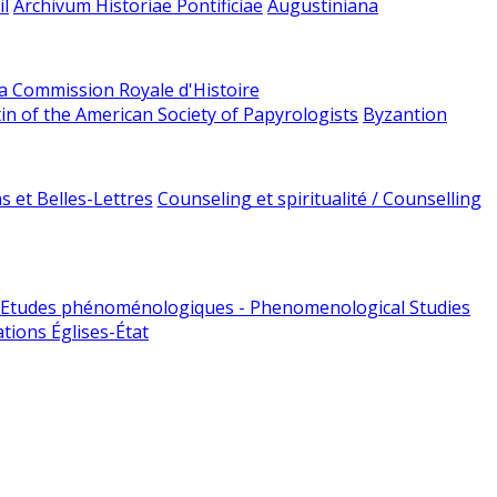
l
Archivum Historiae Pontificiae
Augustiniana
la Commission Royale d'Histoire
tin of the American Society of Papyrologists
Byzantion
 et Belles-Lettres
Counseling et spiritualité / Counselling
Etudes phénoménologiques - Phenomenological Studies
tions Églises-État