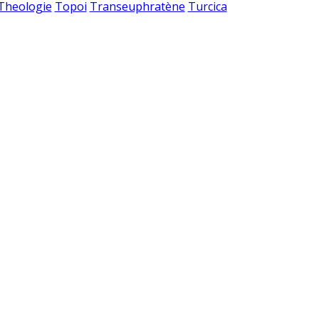
 Theologie
Topoi
Transeuphratène
Turcica