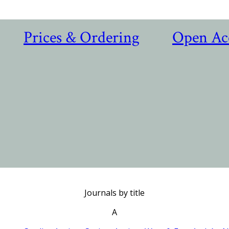
Prices & Ordering
Open Ac
Journals by title
A