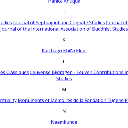
Iranica Antiqua
J
tudies
Journal of Septuagint and Cognate Studies
Journal o
Journal of the International Association of Buddhist Studies
K
Karthago
Khil'a
Kleio
L
es Classiques
Leuvense Bijdragen - Leuven Contributions in
Studies
M
ituality
Monuments et Mémoires de la Fondation Eugène P
N
Naamkunde