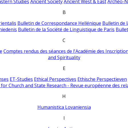
astern Studies
Ancient Society
Ancient West & East
Archéo-Ni
B
ientalis
Bulletin de Correspondance Hellénique
Bulletin de 
hiedenis
Bulletin de la Société de Linguistique de Paris
Bulle
C
e
Comptes rendus des séances de l'Académie des Inscriptions
and Spirituality
E
nses
ET-Studies
Ethical Perspectives
Ethische Perspectieven
for Church and State Research - Revue européenne des rela
H
Humanistica Lovaniensia
I