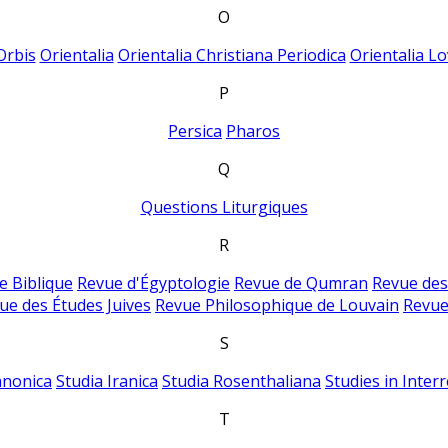
O
Orbis
Orientalia
Orientalia Christiana Periodica
Orientalia Lo
P
Persica
Pharos
Q
Questions Liturgiques
R
e Biblique
Revue d'Égyptologie
Revue de Qumran
Revue des
ue des Études Juives
Revue Philosophique de Louvain
Revue
S
anonica
Studia Iranica
Studia Rosenthaliana
Studies in Inter
T