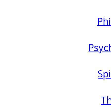
Ph
Psyc
Spi
T