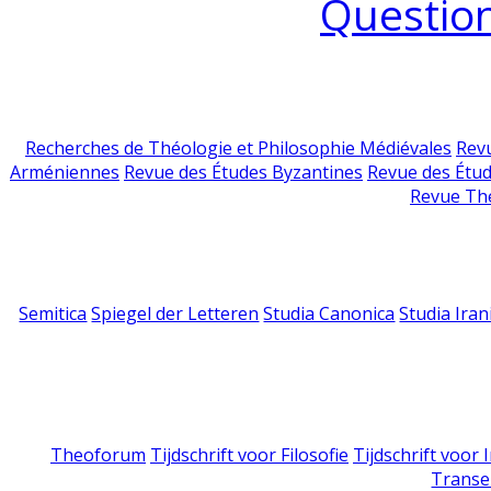
Question
Recherches de Théologie et Philosophie Médiévales
Revu
Arméniennes
Revue des Études Byzantines
Revue des Étu
Revue Th
Semitica
Spiegel der Letteren
Studia Canonica
Studia Iran
Theoforum
Tijdschrift voor Filosofie
Tijdschrift voor
Transe