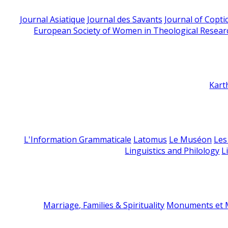
Journal Asiatique
Journal des Savants
Journal of Copti
European Society of Women in Theological Resear
Kart
L'Information Grammaticale
Latomus
Le Muséon
Les
Linguistics and Philology
L
Marriage, Families & Spirituality
Monuments et M