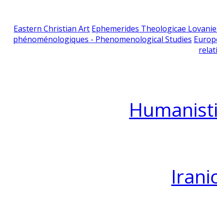
Eastern Christian Art
Ephemerides Theologicae Lovani
phénoménologiques - Phenomenological Studies
Europ
relat
Humanisti
Irani