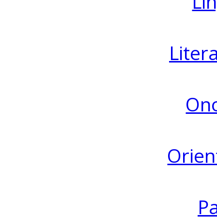
Lin
Liter
Ono
Orien
Pa