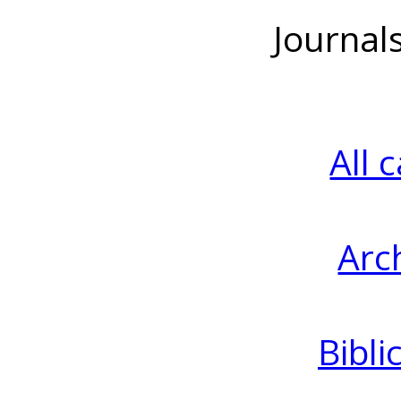
Journal
All 
Arc
Bibli