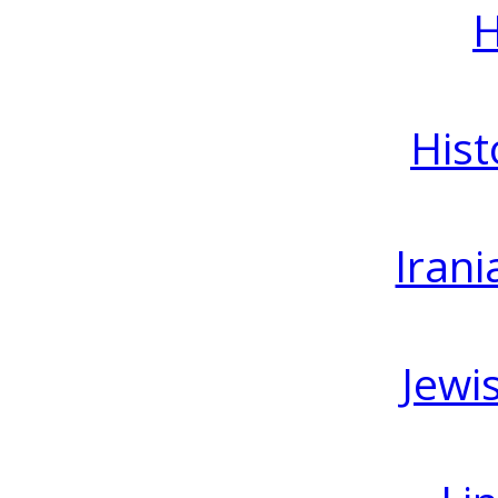
H
Hist
Irani
Jewi