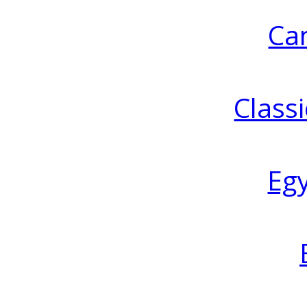
Ca
Classi
Eg