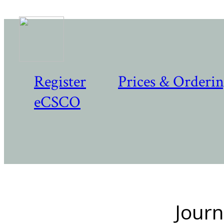
Register
Prices & Orderi
eCSCO
Journ