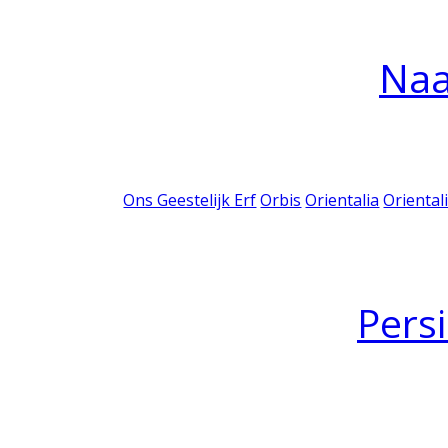
Na
Ons Geestelijk Erf
Orbis
Orientalia
Oriental
Pers