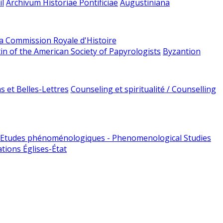
l
Archivum Historiae Pontificiae
Augustiniana
la Commission Royale d'Histoire
tin of the American Society of Papyrologists
Byzantion
 et Belles-Lettres
Counseling et spiritualité / Counselling
Etudes phénoménologiques - Phenomenological Studies
tions Églises-État