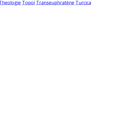
 Theologie
Topoi
Transeuphratène
Turcica