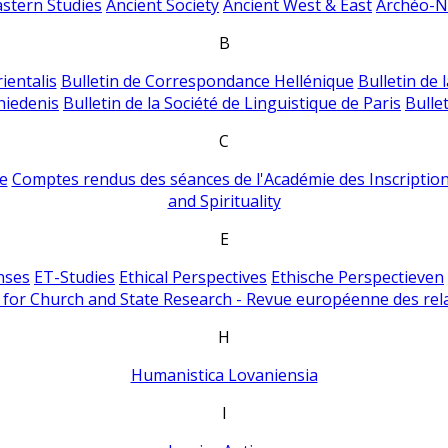
astern Studies
Ancient Society
Ancient West & East
Archéo-Ni
B
ientalis
Bulletin de Correspondance Hellénique
Bulletin de 
hiedenis
Bulletin de la Société de Linguistique de Paris
Bulle
C
e
Comptes rendus des séances de l'Académie des Inscriptions
and Spirituality
E
nses
ET-Studies
Ethical Perspectives
Ethische Perspectieven
for Church and State Research - Revue européenne des rela
H
Humanistica Lovaniensia
I