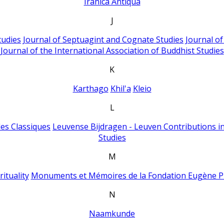
Iranica Antiqua
J
tudies
Journal of Septuagint and Cognate Studies
Journal o
Journal of the International Association of Buddhist Studies
K
Karthago
Khil'a
Kleio
L
es Classiques
Leuvense Bijdragen - Leuven Contributions in
Studies
M
ituality
Monuments et Mémoires de la Fondation Eugène P
N
Naamkunde