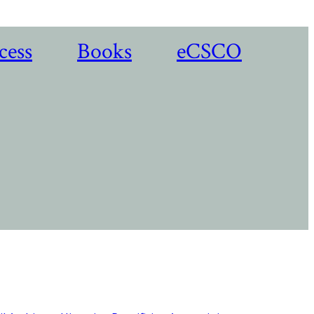
cess
Books
eCSCO