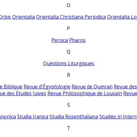
O
Orbis
Orientalia
Orientalia Christiana Periodica
Orientalia Lo
P
Persica
Pharos
Q
Questions Liturgiques
R
e Biblique
Revue d'Égyptologie
Revue de Qumran
Revue des
ue des Études Juives
Revue Philosophique de Louvain
Revue
S
anonica
Studia Iranica
Studia Rosenthaliana
Studies in Inter
T