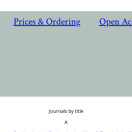
Prices & Ordering
Open Ac
Journals by title
A