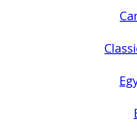
Ca
Classi
Eg