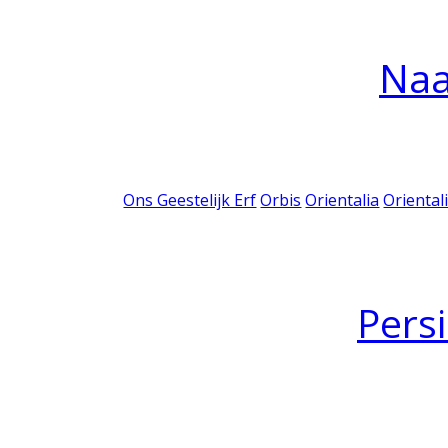
Na
Ons Geestelijk Erf
Orbis
Orientalia
Oriental
Pers