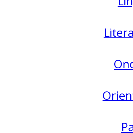
Lin
Liter
Ono
Orien
Pa