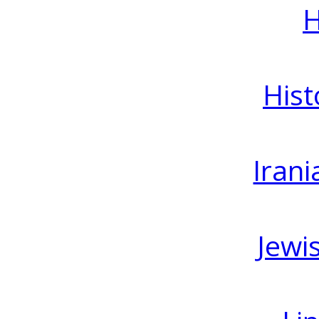
H
Hist
Irani
Jewi