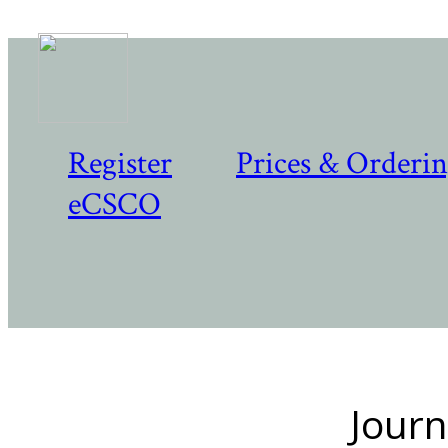
Register
Prices & Orderi
eCSCO
Journ