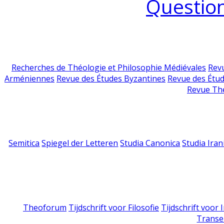
Question
Recherches de Théologie et Philosophie Médiévales
Revu
Arméniennes
Revue des Études Byzantines
Revue des Étu
Revue Th
Semitica
Spiegel der Letteren
Studia Canonica
Studia Iran
Theoforum
Tijdschrift voor Filosofie
Tijdschrift voor
Transe