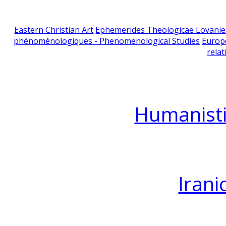
Eastern Christian Art
Ephemerides Theologicae Lovani
phénoménologiques - Phenomenological Studies
Europ
relat
Humanisti
Irani