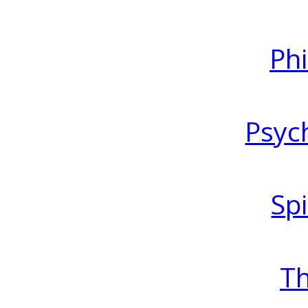
Ph
Psyc
Spi
T