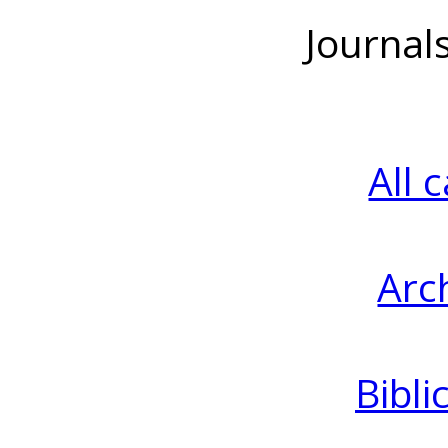
Journal
All 
Arc
Bibli