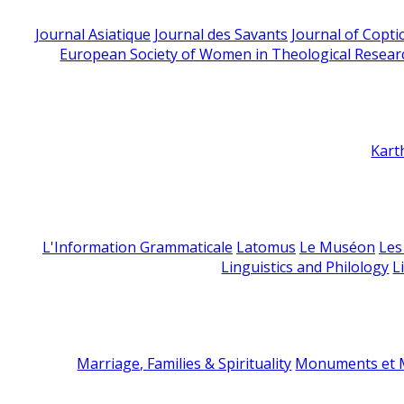
Journal Asiatique
Journal des Savants
Journal of Copti
European Society of Women in Theological Resear
Kart
L'Information Grammaticale
Latomus
Le Muséon
Les
Linguistics and Philology
L
Marriage, Families & Spirituality
Monuments et M