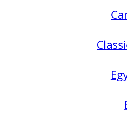
Ca
Classi
Eg