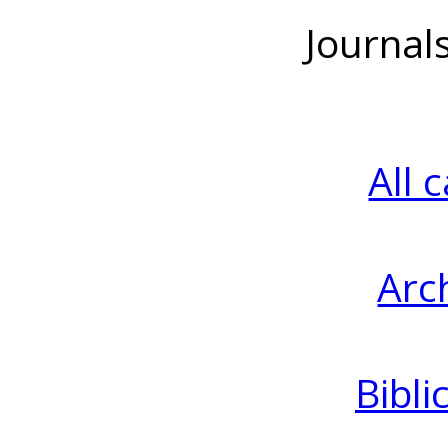
Journal
All 
Arc
Bibli