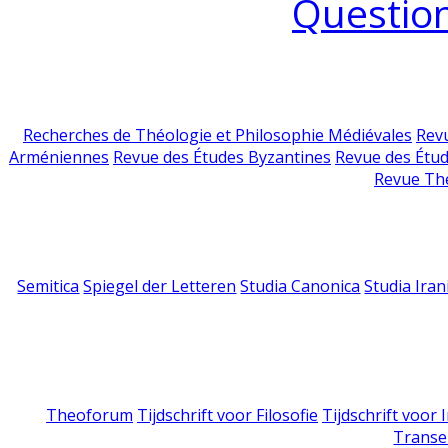
Question
Recherches de Théologie et Philosophie Médiévales
Revu
Arméniennes
Revue des Études Byzantines
Revue des Étu
Revue Th
Semitica
Spiegel der Letteren
Studia Canonica
Studia Iran
Theoforum
Tijdschrift voor Filosofie
Tijdschrift voor
Transe