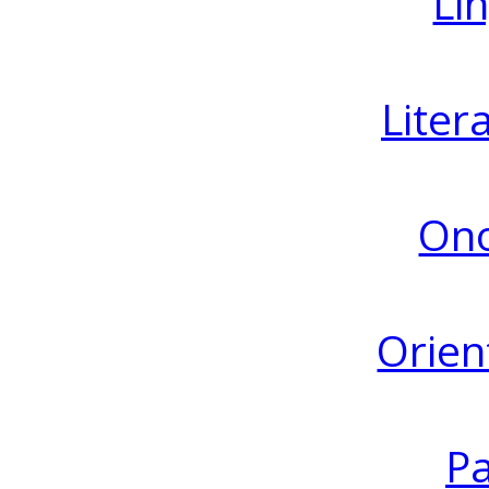
Lin
Liter
Ono
Orien
Pa