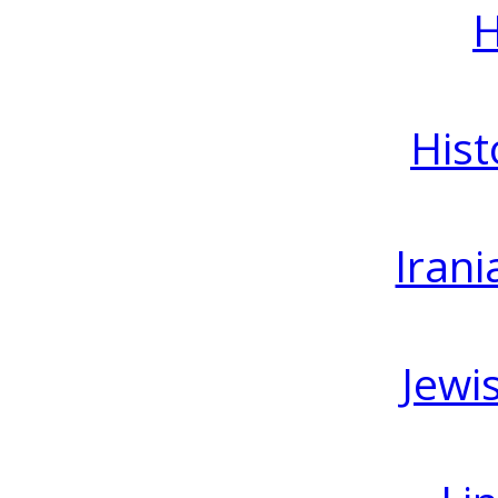
H
Hist
Irani
Jewi