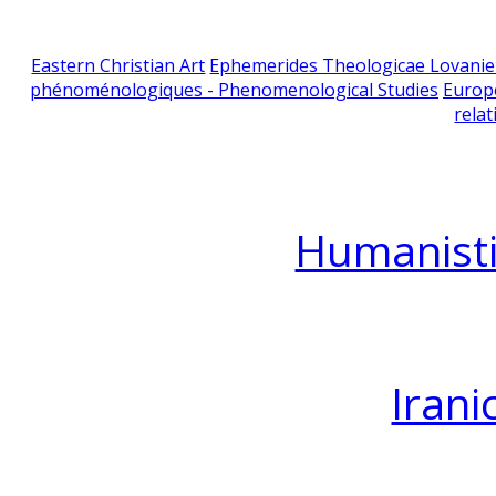
Eastern Christian Art
Ephemerides Theologicae Lovani
phénoménologiques - Phenomenological Studies
Europ
relat
Humanisti
Irani