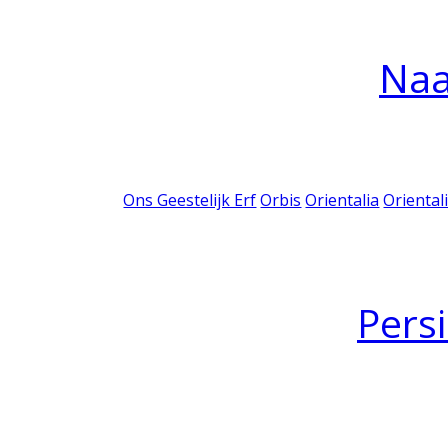
Na
Ons Geestelijk Erf
Orbis
Orientalia
Oriental
Pers