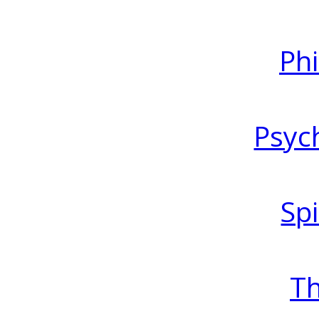
Ph
Psyc
Spi
T