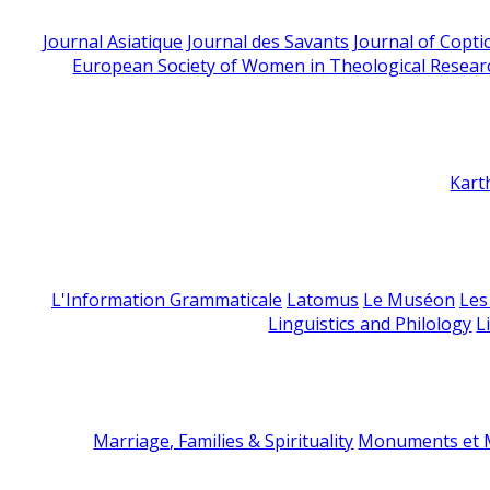
Journal Asiatique
Journal des Savants
Journal of Copti
European Society of Women in Theological Resear
Kart
L'Information Grammaticale
Latomus
Le Muséon
Les
Linguistics and Philology
L
Marriage, Families & Spirituality
Monuments et M