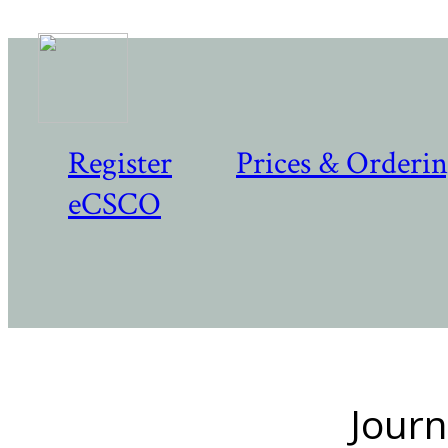
Register
Prices & Orderi
eCSCO
Journ