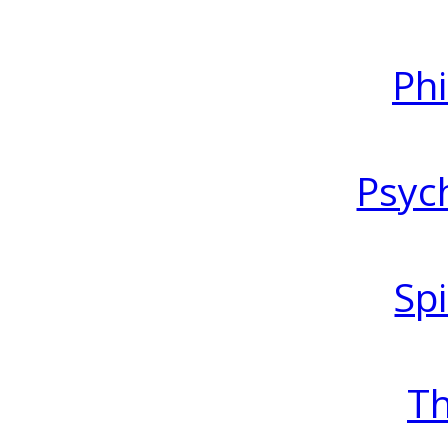
Ph
Psyc
Spi
T