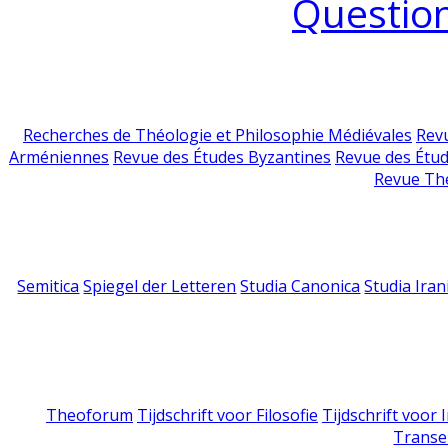
Question
Recherches de Théologie et Philosophie Médiévales
Revu
Arméniennes
Revue des Études Byzantines
Revue des Étu
Revue Th
Semitica
Spiegel der Letteren
Studia Canonica
Studia Iran
Theoforum
Tijdschrift voor Filosofie
Tijdschrift voor
Transe