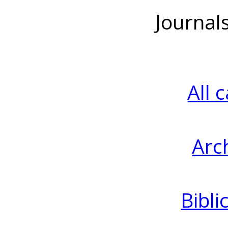
Journal
All 
Arc
Bibli