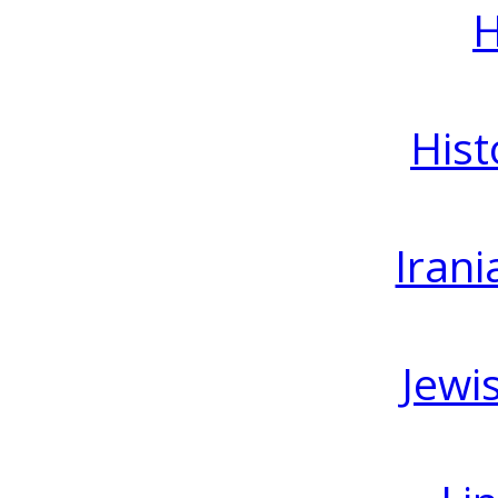
H
Hist
Irani
Jewi