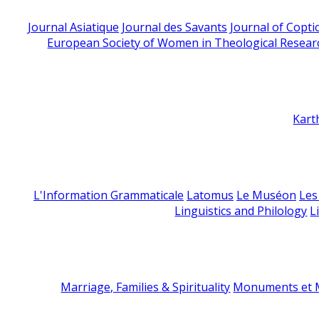
Journal Asiatique
Journal des Savants
Journal of Copti
European Society of Women in Theological Resear
Kart
L'Information Grammaticale
Latomus
Le Muséon
Les
Linguistics and Philology
L
Marriage, Families & Spirituality
Monuments et M