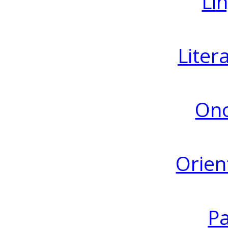
Lin
Liter
Ono
Orien
Pa