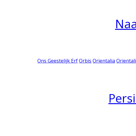
Na
Ons Geestelijk Erf
Orbis
Orientalia
Oriental
Pers