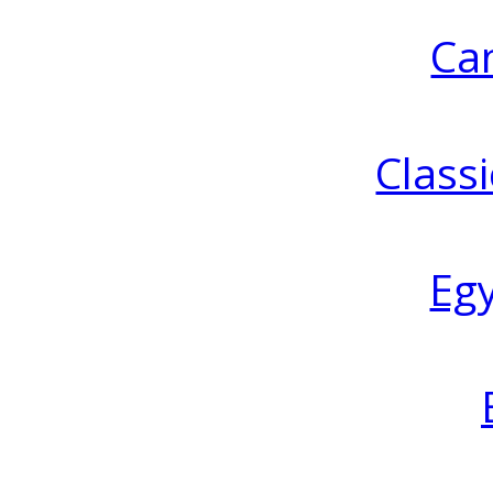
Ca
Classi
Eg