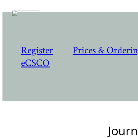
Register
Prices & Orderi
eCSCO
Journ