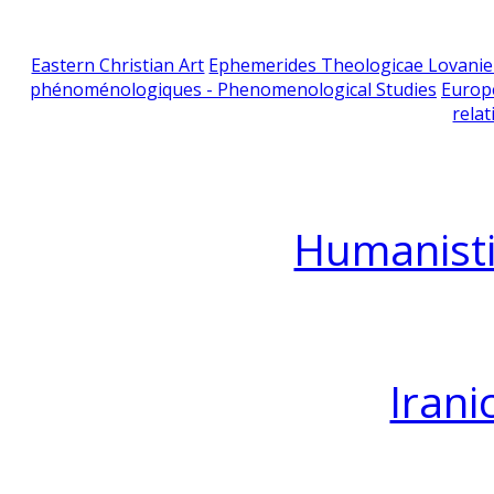
Eastern Christian Art
Ephemerides Theologicae Lovani
phénoménologiques - Phenomenological Studies
Europ
relat
Humanisti
Irani