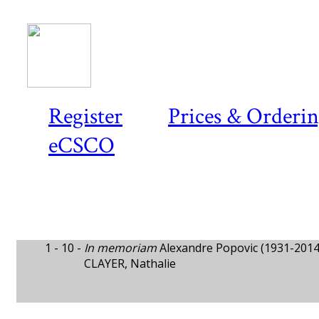
Register
Prices & Orderi
eCSCO
1 - 10 -
In memoriam
Alexandre Popovic (1931-2014
CLAYER, Nathalie