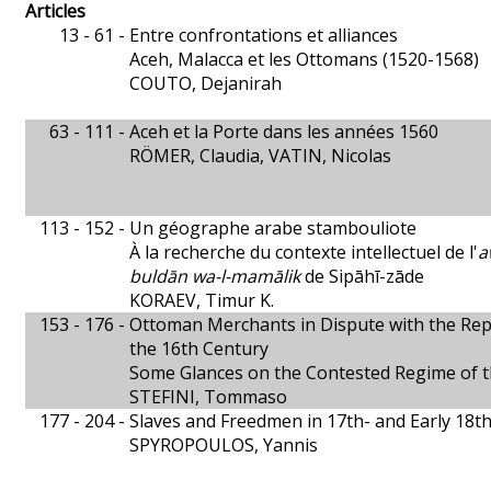
Articles
13 - 61 -
Entre confrontations et alliances
Aceh, Malacca et les Ottomans (1520-1568)
COUTO, Dejanirah
63 - 111 -
Aceh et la Porte dans les années 1560
RÖMER, Claudia, VATIN, Nicolas
113 - 152 -
Un géographe arabe stambouliote
À la recherche du contexte intellectuel de l'
a
buldān wa-l-mamālik
de Sipāhī-zāde
KORAEV, Timur K.
153 - 176 -
Ottoman Merchants in Dispute with the Repu
the 16th Century
Some Glances on the Contested Regime of t
STEFINI, Tommaso
177 - 204 -
Slaves and Freedmen in 17th- and Early 18
SPYROPOULOS, Yannis