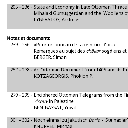
205 - 236 -
State and Economy in Late Ottoman Thrace
Mihalaki Gümüşgerdan and the 'Woollens of
LYBERATOS, Andreas
Notes et documents
239 - 256 -
«Pour un anneau de ta ceinture d'or...»
Remarques au sujet des
chākar
sogdiens et
BERGER, Simon
257 - 278 -
An Ottoman Document from 1405 and its P
KOTZAGEORGIS, Phokion P.
279 - 299 -
Enciphered Ottoman Telegrams from the Fi
Yishuv
in Palestine
BEN-BASSAT, Yuval
301 - 302 -
Noch einmal zu Jakutisch
Borlo
- 'Steinadler
KNÜPPEL, Michael