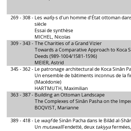
269 - 308 -
Les
wafq
-s d'un homme d'État ottoman dans
siècle
Essai de synthèse
MICHEL, Nicolas
309 - 343 -
The Charities of a Grand Vizier
Towards a Comparative Approach to Koca 
Deeds (989-1004/1581-1596)
MEIER, Astrid
345 - 362 -
Le patronage architectural de Koca Sinân P
Un ensemble de bâtiments inconnus de la fin 
(Macédonie)
HARTMUTH, Maximilian
363 - 387 -
Building an Ottoman Landscape
The Complexes of Sinân Pasha on the Imperi
BOQVIST, Marianne
389 - 418 -
Le
waqf
de Sinân Pacha dans le Bilâd al-Sh
Un
mutawallî
endetté, deux
takiyya
fermées,