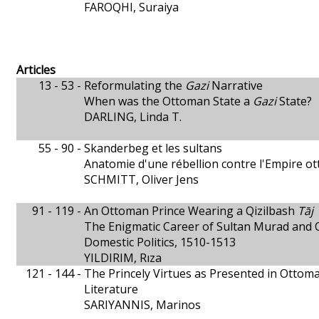
FAROQHI, Suraiya
Articles
13 - 53 -
Reformulating the
Gazi
Narrative
When was the Ottoman State a
Gazi
State?
DARLING, Linda T.
55 - 90 -
Skanderbeg et les sultans
Anatomie d'une rébellion contre l'Empire o
SCHMITT, Oliver Jens
91 - 119 -
An Ottoman Prince Wearing a Qizilbash
Tāj
The Enigmatic Career of Sultan Murad and Q
Domestic Politics, 1510-1513
YILDIRIM, Rıza
121 - 144 -
The Princely Virtues as Presented in Ottoma
Literature
SARIYANNIS, Marinos