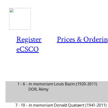
Register
Prices & Orderi
eCSCO
1 - 6 -
In memoriam
Louis Bazin (1920-2011)
DOR, Rémy
7 - 10 -
In memoriam
Donald Quataert (1941-2011)