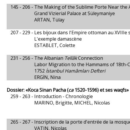
145 - 206 -
The Making of the Sublime Porte Near the 
Grand Vizierial Palace at Süleymaniye
ARTAN, Tülay
207 - 229 -
Les bijoux dans l'Empire ottoman au XVIIIe s
L'exemple damascène
ESTABLET, Colette
231 - 256 -
The Albanian
Tellâk
Connection
Labor Migration to the Hammams of 18th-Ce
1752
İstanbul Hamâmları Defteri
ERGİN, Nina
Dossier: «Koca Sinan Pacha (
ca
1520-1596) et ses waqfs»
259 - 263 -
Introduction - Chronologie
MARINO, Brigitte, MICHEL, Nicolas
265 - 267 -
Inscription de la porte d'entrée de la mosq
VATIN, Nicolas