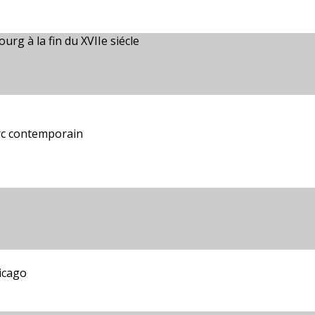
rg à la fin du XVIIe siécle
urc contemporain
icago