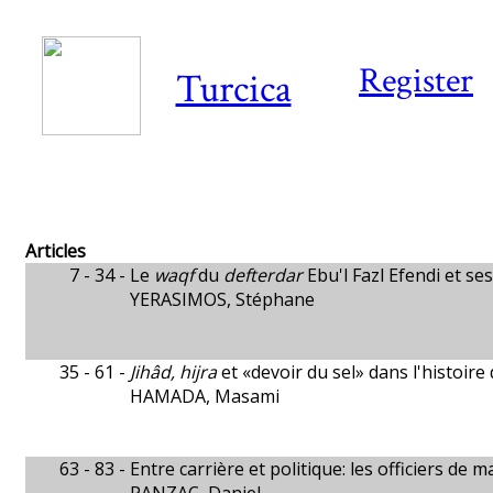
Register
Turcica
Articles
7 - 34 -
Le
waqf
du
defterdar
Ebu'l Fazl Efendi et ses
YERASIMOS, Stéphane
35 - 61 -
Jihâd, hijra
et «devoir du sel» dans l'histoire
HAMADA, Masami
63 - 83 -
Entre carrière et politique: les officiers de 