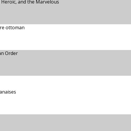
e Heroic, and the Marvelous
pire ottoman
an Order
anaises