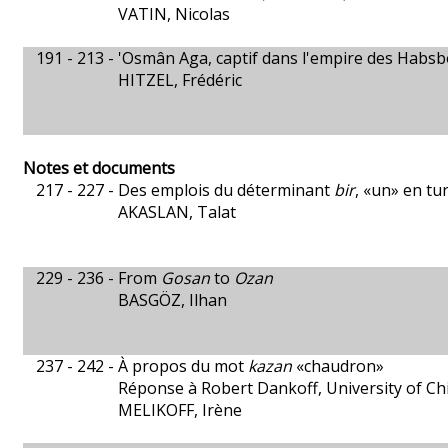
VATIN, Nicolas
191 - 213 -
'Osmân Aga, captif dans l'empire des Habsbou
HITZEL, Frédéric
Notes et documents
217 - 227 -
Des emplois du déterminant
bir
, «un» en t
AKASLAN, Talat
229 - 236 -
From
Gosan
to
Ozan
BASGÖZ, Ilhan
237 - 242 -
À propos du mot
kazan
«chaudron»
Réponse à Robert Dankoff, University of Ch
MELIKOFF, Irène