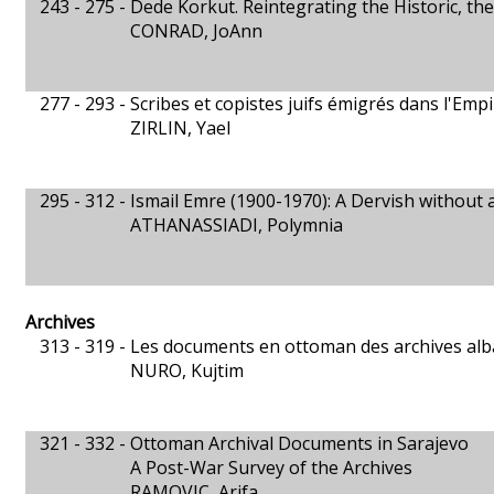
243 - 275 -
Dede Korkut. Reintegrating the Historic, th
CONRAD, JoAnn
277 - 293 -
Scribes et copistes juifs émigrés dans l'Em
ZIRLIN, Yael
295 - 312 -
Ismail Emre (1900-1970): A Dervish without 
ATHANASSIADI, Polymnia
Archives
313 - 319 -
Les documents en ottoman des archives alb
NURO, Kujtim
321 - 332 -
Ottoman Archival Documents in Sarajevo
A Post-War Survey of the Archives
RAMOVIC, Arifa