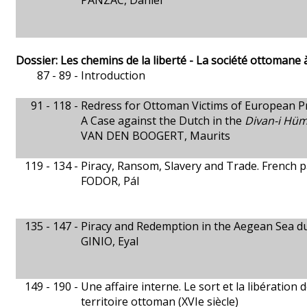
PANZAC, Daniel
Dossier: Les chemins de la liberté - La société ottomane à
87 - 89 -
Introduction
91 - 118 -
Redress for Ottoman Victims of European P
A Case against the Dutch in the
Divan-i Hü
VAN DEN BOOGERT, Maurits
119 - 134 -
Piracy, Ransom, Slavery and Trade. French p
FODOR, Pál
135 - 147 -
Piracy and Redemption in the Aegean Sea dur
GINIO, Eyal
149 - 190 -
Une affaire interne. Le sort et la libération
territoire ottoman (XVIe siècle)