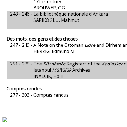
17th Century
BROUWER, C.G.
243 - 246 -
La bibliothèque nationale d'Ankara
ŞARIKOĞLU, Mahmut
Des mots, des gens et des choses
247 - 249 -
A Note on the Ottoman
Lidre
and Dirhem a
HERZIG, Edmund M.
251 - 275 -
The
Rūznāmče
Registers of the
Kadiasker
o
Istanbul
Müftülük
Archives
INALCIK, Halil
Comptes rendus
277 - 303 -
Comptes rendus