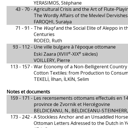
YERASIMOS, Stéphane
43 - 70 -
Agricultural Crisis and the Art of Flute-Playi
The Wordly Affairs of the Mevlevî Dervishes
FAROQHI, Suraiya
71 - 91 -
The
Waqf
and the Social Elite of Aleppo in
Centuries
RODED, Ruth
93 - 112 -
Une ville bulgare à l'époque ottomane
e
e
Eski Zaara (XVIII
-XIX
siècles)
VOILLERY, Pierre
113 - 157 -
War Economy of a Non-Belligerent Country
Cotton Textiles: from Production to Consu
TEKELİ, İlhan, İLKİN, Selim
Notes et documents
159 - 171 -
Les recensements ottomans effectués en 147
province de Zvornik et Hercégovine
BELDICEANU, N., BELDICEANU-STEINHERR, I
173 - 242 -
A Stockless Anchor and an Unsaddled Horse
Ottoman Letters Adressed to the Dutch in Y