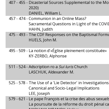
407 - 455 -
Dicasterial Sources Supplemental to the M
2020)
DANIEL, William L.
457 - 474 -
Communion in an Online Mass?
Sacramental Questions in Light of the COVID
HAHN, Judith
475 - 493 -
The CDF Responses on the Baptismal Formu
HUELS, John M.
495 - 509 -
La notion d'«Église pleinement constituée»
KY-ZERBO, Alphonse
511 - 524 -
Adscription ro a
Sui Iuris
Church
LASCHUK, Aldexander M.
525 - 578 -
The Use of a 'Lie Detector' in Investigations
Canonical and Socio-Legal Implications
LEE, Joseph
579 - 621 -
Le pape François et la crise des abus sexuel
La poursuite de la réforme du droit pénal 