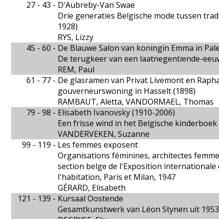
27 - 43 -
D'Aubreby-Van Swae
Drie generaties Belgische mode tussen tradi
1928)
RYS, Lizzy
45 - 60 -
De Blauwe Salon van koningin Emma in Pale
De terugkeer van een laatnegentiende-eeuw
REM, Paul
61 - 77 -
De glasramen van Privat Livemont en Rapha
gouverneurswoning in Hasselt (1898)
RAMBAUT, Aletta, VANDORMAEL, Thomas
79 - 98 -
Elisabeth Ivanovsky (1910-2006)
Een frisse wind in het Belgische kinderboek 
VANDERVEKEN, Suzanne
99 - 119 -
Les femmes exposent
Organisations féminines, architectes femme
section belge de l'Exposition internationale
l'habitation, Paris et Milan, 1947
GÉRARD, Elisabeth
121 - 139 -
Kursaal Oostende
Gesamtkunstwerk van Léon Stynen uit 195