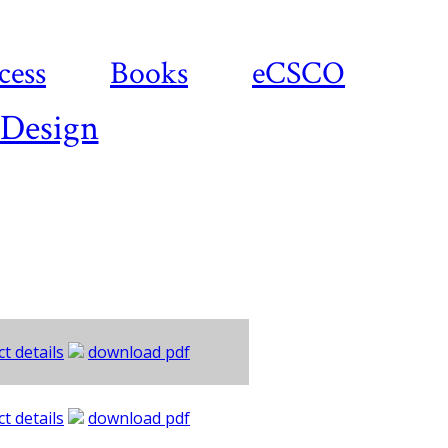
cess
Books
eCSCO
 Design
t details
download pdf
t details
download pdf