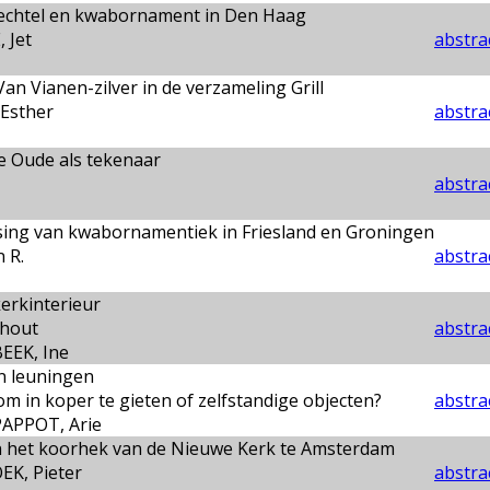
echtel en kwabornament in Den Haag
 Jet
abstrac
n Vianen-zilver in de verzameling Grill
Esther
abstrac
 Oude als tekenaar
abstrac
sing van kwabornamentiek in Friesland en Groningen
 R.
abstrac
erkinterieur
 hout
abstrac
EEK, Ine
 leuningen
m in koper te gieten of zelfstandige objecten?
abstrac
PAPPOT, Arie
n het koorhek van de Nieuwe Kerk te Amsterdam
K, Pieter
abstrac