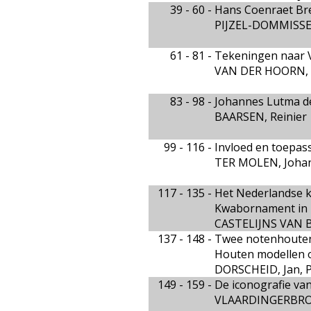
39 - 60 -
Hans Coenraet Br
PIJZEL-DOMMISSE,
61 - 81 -
Tekeningen naar Va
VAN DER HOORN, 
83 - 98 -
Johannes Lutma de
BAARSEN, Reinier
99 - 116 -
Invloed en toepas
TER MOLEN, Johan
117 - 135 -
Het Nederlandse k
Kwabornament in
CASTELIJNS VAN B
137 - 148 -
Twee notenhouten
Houten modellen o
DORSCHEID, Jan, 
149 - 159 -
De iconografie va
VLAARDINGERBROE