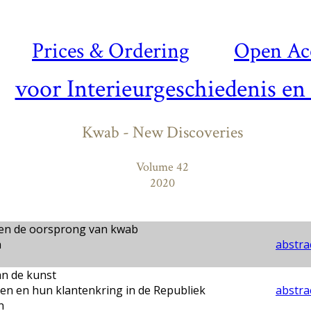
Prices & Ordering
Open Ac
voor Interieurgeschiedenis en
Kwab - New Discoveries
Volume 42
2020
 en de oorsprong van kwab
n
abstrac
n de kunst
en en hun klantenkring in de Republiek
abstrac
n