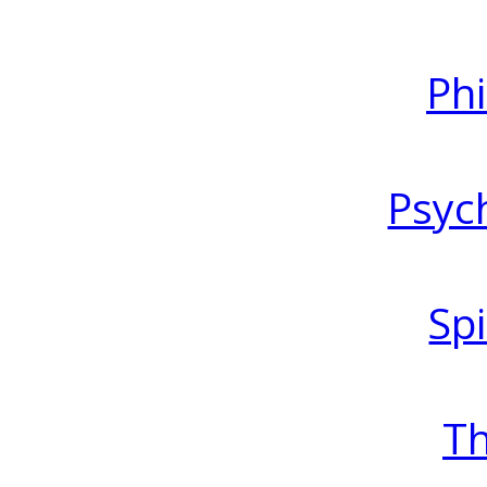
Ph
Psyc
Spi
T