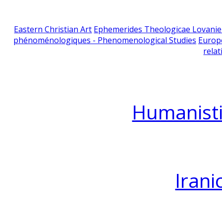
Eastern Christian Art
Ephemerides Theologicae Lovani
phénoménologiques - Phenomenological Studies
Europ
relat
Humanisti
Irani