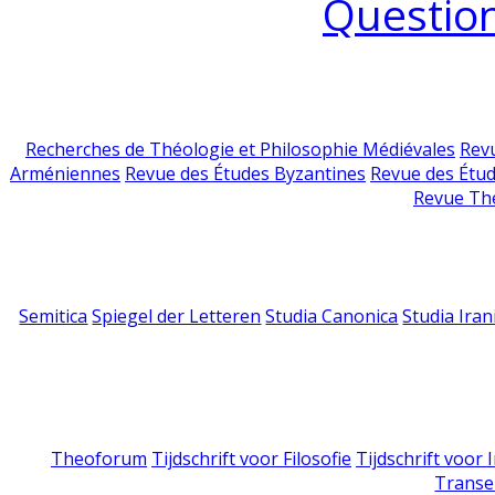
Question
Recherches de Théologie et Philosophie Médiévales
Revu
Arméniennes
Revue des Études Byzantines
Revue des Étu
Revue Th
Semitica
Spiegel der Letteren
Studia Canonica
Studia Iran
Theoforum
Tijdschrift voor Filosofie
Tijdschrift voor
Transe