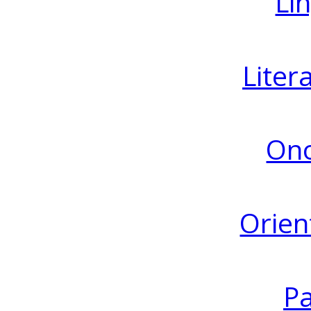
Lin
Liter
Ono
Orien
Pa