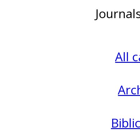
Journal
All 
Arc
Bibli