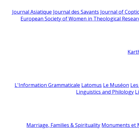
Journal Asiatique
Journal des Savants
Journal of Copti
European Society of Women in Theological Resear
Kart
L'Information Grammaticale
Latomus
Le Muséon
Les
Linguistics and Philology
L
Marriage, Families & Spirituality
Monuments et M