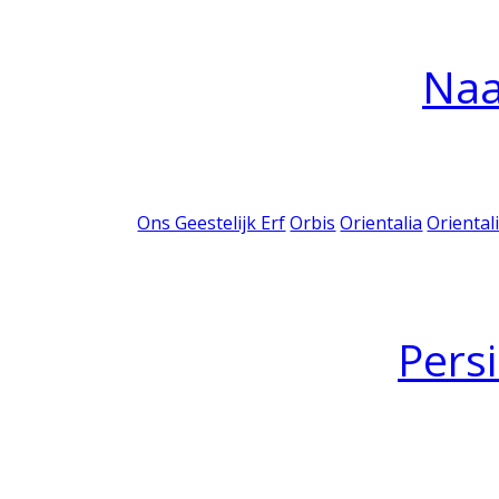
Na
Ons Geestelijk Erf
Orbis
Orientalia
Oriental
Pers