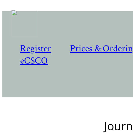
Register
Prices & Orderi
eCSCO
Journ