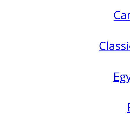
Ca
Classi
Eg