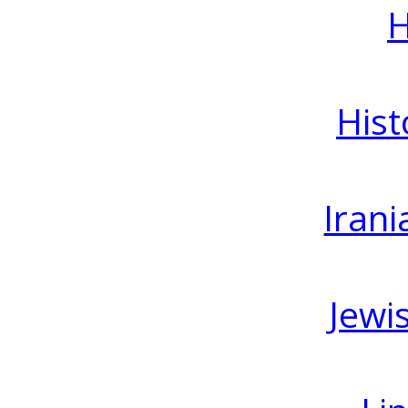
H
Hist
Irani
Jewi