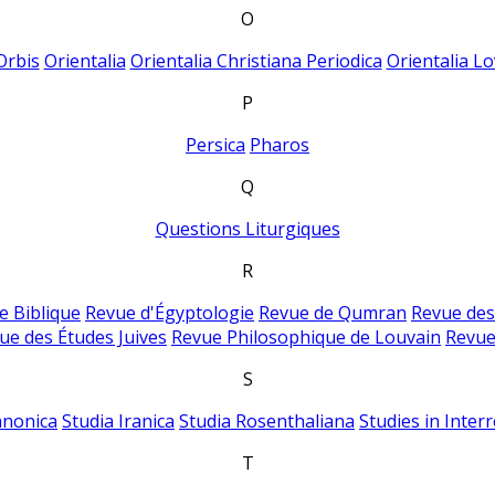
O
Orbis
Orientalia
Orientalia Christiana Periodica
Orientalia Lo
P
Persica
Pharos
Q
Questions Liturgiques
R
e Biblique
Revue d'Égyptologie
Revue de Qumran
Revue des
ue des Études Juives
Revue Philosophique de Louvain
Revue
S
anonica
Studia Iranica
Studia Rosenthaliana
Studies in Inter
T