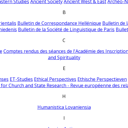
astern Studies
Ancient Society
Ancient West & East
Archéo-Ni
B
ientalis
Bulletin de Correspondance Hellénique
Bulletin de 
hiedenis
Bulletin de la Société de Linguistique de Paris
Bulle
C
e
Comptes rendus des séances de l'Académie des Inscriptions
and Spirituality
E
nses
ET-Studies
Ethical Perspectives
Ethische Perspectieven
for Church and State Research - Revue européenne des rela
H
Humanistica Lovaniensia
I