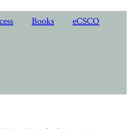
cess
Books
eCSCO