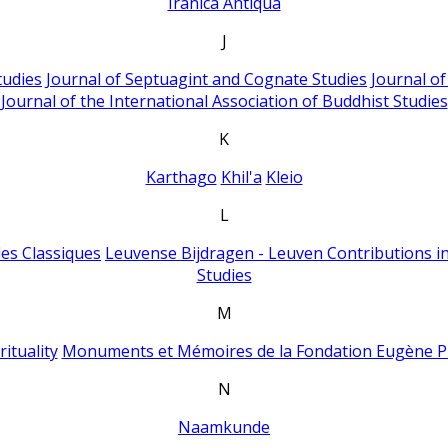
Iranica Antiqua
J
tudies
Journal of Septuagint and Cognate Studies
Journal o
Journal of the International Association of Buddhist Studies
K
Karthago
Khil'a
Kleio
L
es Classiques
Leuvense Bijdragen - Leuven Contributions in
Studies
M
ituality
Monuments et Mémoires de la Fondation Eugène P
N
Naamkunde