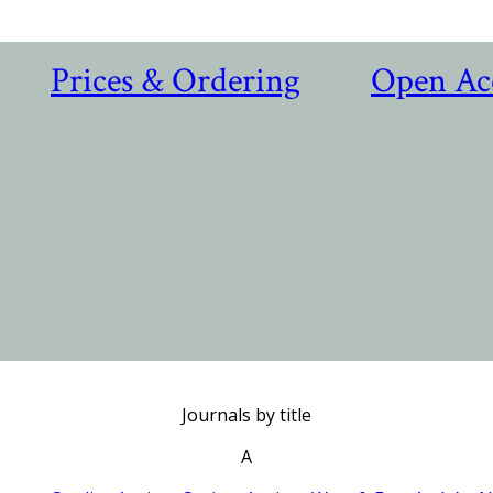
Prices & Ordering
Open Ac
Journals by title
A