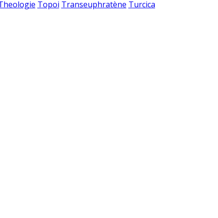
 Theologie
Topoi
Transeuphratène
Turcica