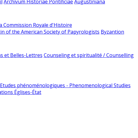
l
Archivum Historiae Pontificiae
Augustiniana
la Commission Royale d'Histoire
tin of the American Society of Papyrologists
Byzantion
 et Belles-Lettres
Counseling et spiritualité / Counselling
Etudes phénoménologiques - Phenomenological Studies
tions Églises-État