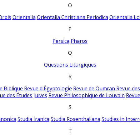
O
Orbis
Orientalia
Orientalia Christiana Periodica
Orientalia Lo
P
Persica
Pharos
Q
Questions Liturgiques
R
e Biblique
Revue d'Égyptologie
Revue de Qumran
Revue des
ue des Études Juives
Revue Philosophique de Louvain
Revue
S
anonica
Studia Iranica
Studia Rosenthaliana
Studies in Inter
T