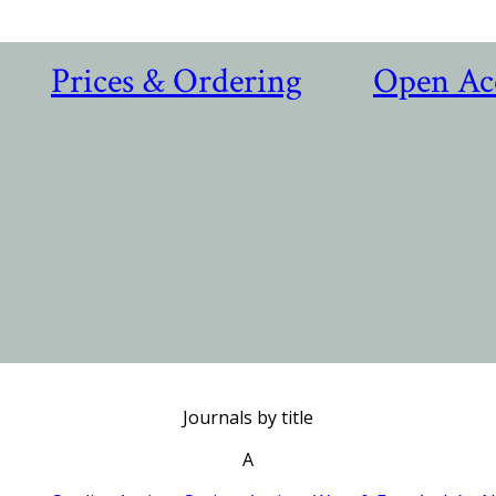
Prices & Ordering
Open Ac
Journals by title
A