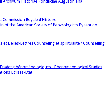
l
Archivum Historiae Pontificiae
Augustiniana
la Commission Royale d'Histoire
tin of the American Society of Papyrologists
Byzantion
 et Belles-Lettres
Counseling et spiritualité / Counselling
Etudes phénoménologiques - Phenomenological Studies
tions Églises-État