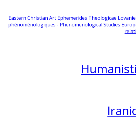
Eastern Christian Art
Ephemerides Theologicae Lovani
phénoménologiques - Phenomenological Studies
Europ
relat
Humanisti
Irani