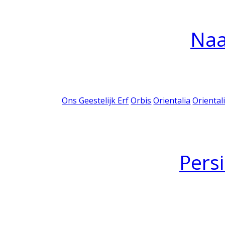
Na
Ons Geestelijk Erf
Orbis
Orientalia
Oriental
Pers