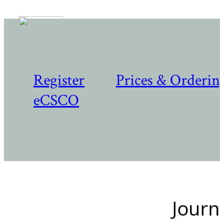
Register
Prices & Orderi
eCSCO
Journ