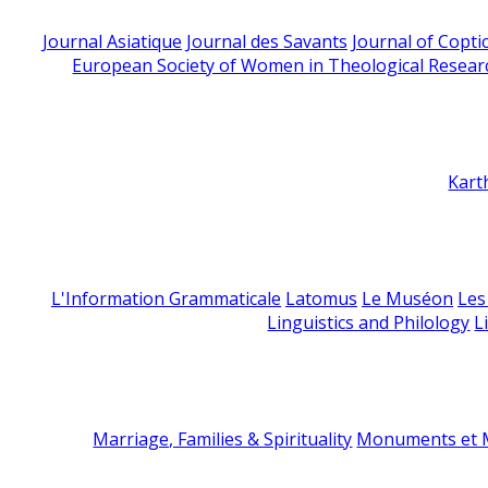
Journal Asiatique
Journal des Savants
Journal of Copti
European Society of Women in Theological Resear
Kart
L'Information Grammaticale
Latomus
Le Muséon
Les
Linguistics and Philology
L
Marriage, Families & Spirituality
Monuments et M