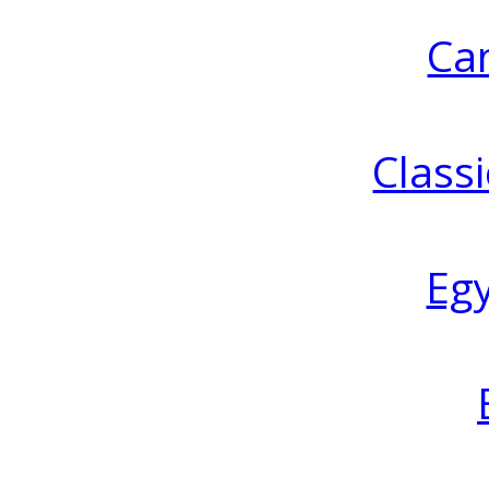
Ca
Classi
Eg