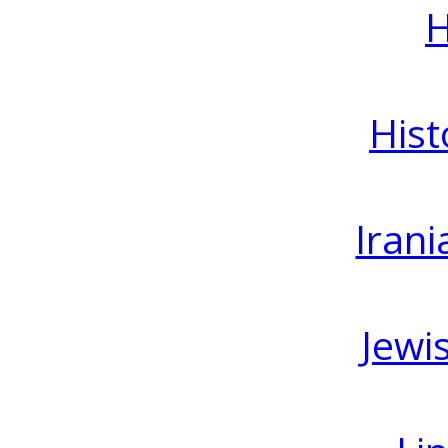
H
Hist
Irani
Jewi