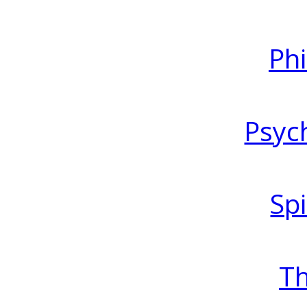
Ph
Psyc
Spi
T