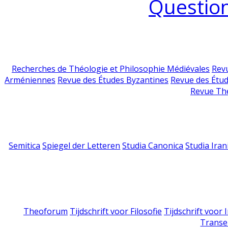
Question
Recherches de Théologie et Philosophie Médiévales
Revu
Arméniennes
Revue des Études Byzantines
Revue des Étu
Revue Th
Semitica
Spiegel der Letteren
Studia Canonica
Studia Iran
Theoforum
Tijdschrift voor Filosofie
Tijdschrift voor
Transe