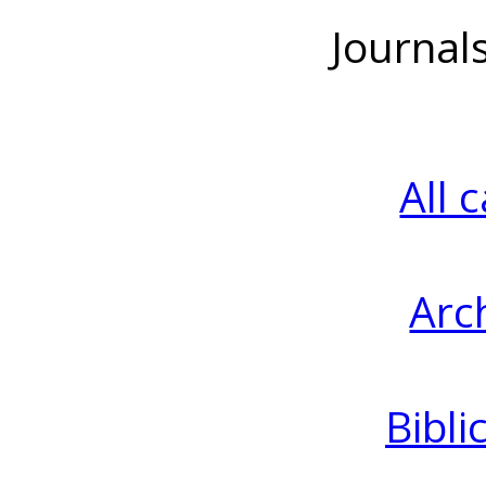
Journal
All 
Arc
Bibli