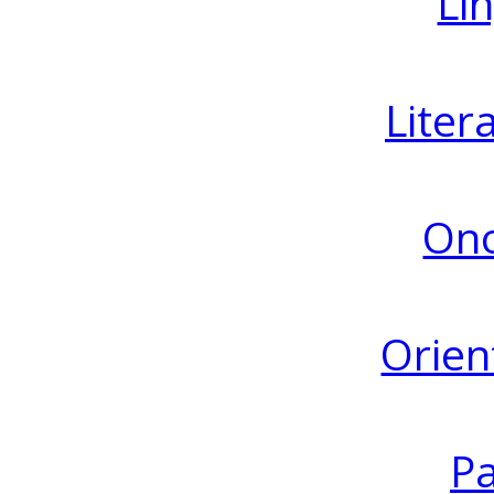
Lin
Liter
Ono
Orien
Pa