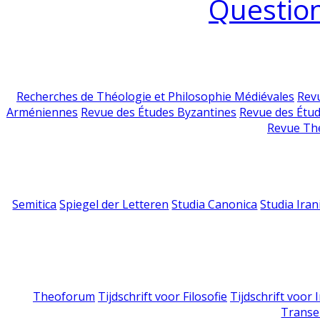
Question
Recherches de Théologie et Philosophie Médiévales
Revu
Arméniennes
Revue des Études Byzantines
Revue des Étu
Revue Th
Semitica
Spiegel der Letteren
Studia Canonica
Studia Iran
Theoforum
Tijdschrift voor Filosofie
Tijdschrift voor
Transe