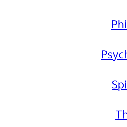
Ph
Psyc
Spi
T