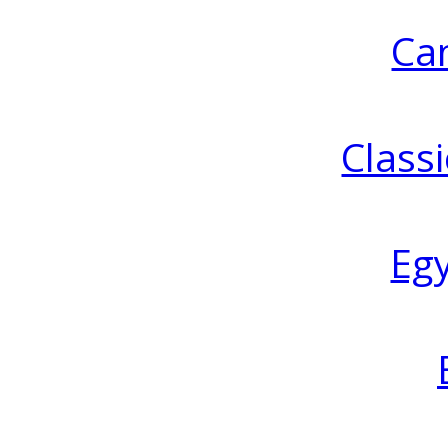
Ca
Classi
Eg