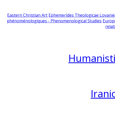
Eastern Christian Art
Ephemerides Theologicae Lovani
phénoménologiques - Phenomenological Studies
Europ
relat
Humanisti
Irani