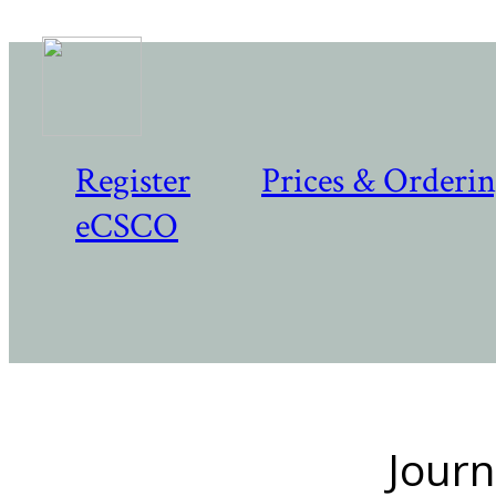
Register
Prices & Orderi
eCSCO
Journ