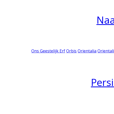
Na
Ons Geestelijk Erf
Orbis
Orientalia
Oriental
Pers