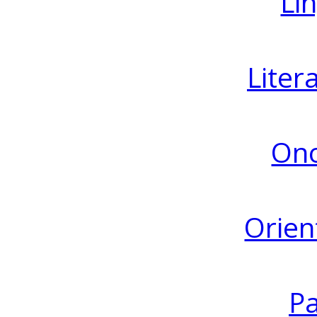
Lin
Liter
Ono
Orien
Pa