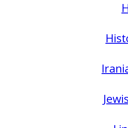
H
Hist
Irani
Jewi