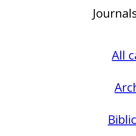
Journal
All 
Arc
Bibli