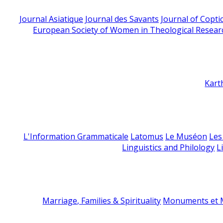
Journal Asiatique
Journal des Savants
Journal of Copti
European Society of Women in Theological Resear
Kart
L'Information Grammaticale
Latomus
Le Muséon
Les
Linguistics and Philology
L
Marriage, Families & Spirituality
Monuments et M