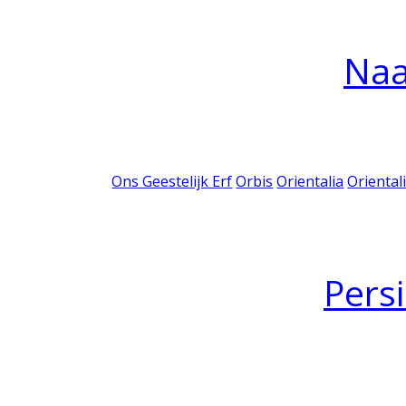
Na
Ons Geestelijk Erf
Orbis
Orientalia
Oriental
Pers