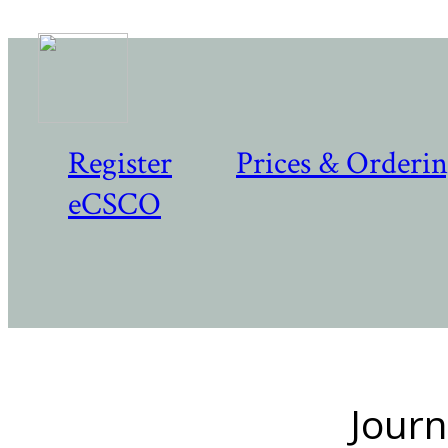
Register
Prices & Orderi
eCSCO
Journ