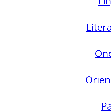
Lin
Liter
Ono
Orien
Pa