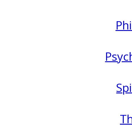
Ph
Psyc
Spi
T