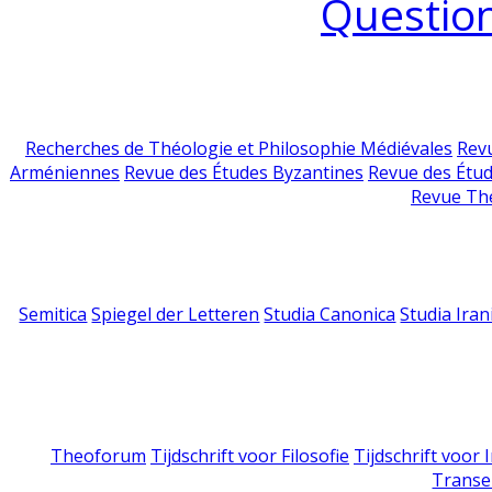
Question
Recherches de Théologie et Philosophie Médiévales
Revu
Arméniennes
Revue des Études Byzantines
Revue des Étu
Revue Th
Semitica
Spiegel der Letteren
Studia Canonica
Studia Iran
Theoforum
Tijdschrift voor Filosofie
Tijdschrift voor
Transe