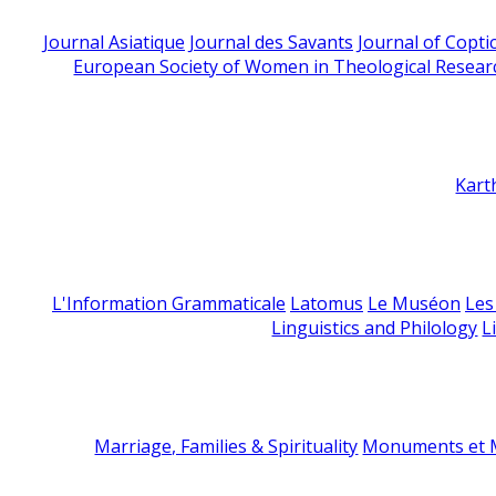
Journal Asiatique
Journal des Savants
Journal of Copti
European Society of Women in Theological Resear
Kart
L'Information Grammaticale
Latomus
Le Muséon
Les
Linguistics and Philology
L
Marriage, Families & Spirituality
Monuments et M