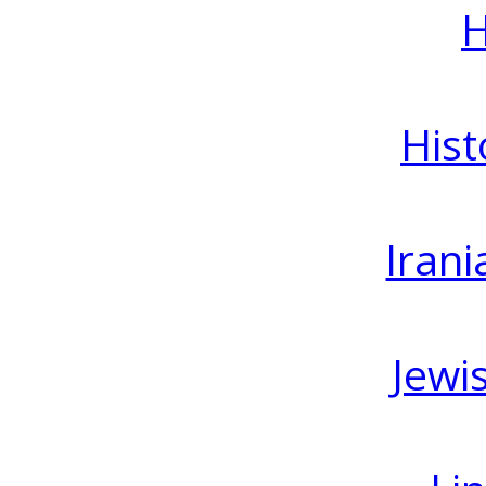
H
Hist
Irani
Jewi