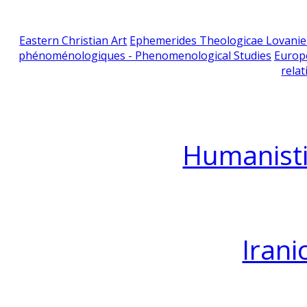
Eastern Christian Art
Ephemerides Theologicae Lovani
phénoménologiques - Phenomenological Studies
Europ
relat
Humanisti
Irani