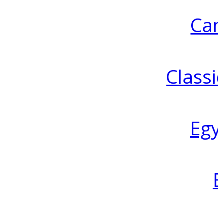
Ca
Classi
Eg