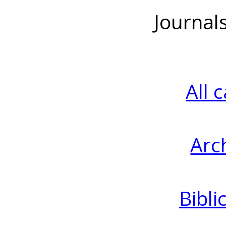
Journal
All 
Arc
Bibli