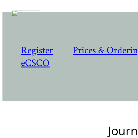
Register
Prices & Orderi
eCSCO
Journ