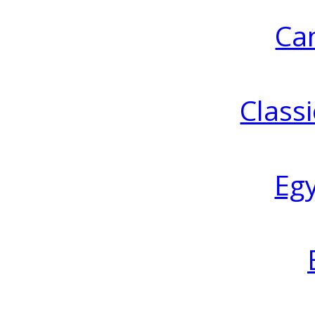
Ca
Classi
Eg