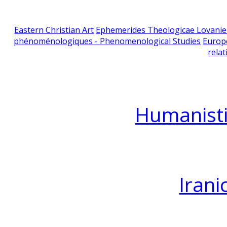
Eastern Christian Art
Ephemerides Theologicae Lovani
phénoménologiques - Phenomenological Studies
Europ
relat
Humanisti
Irani