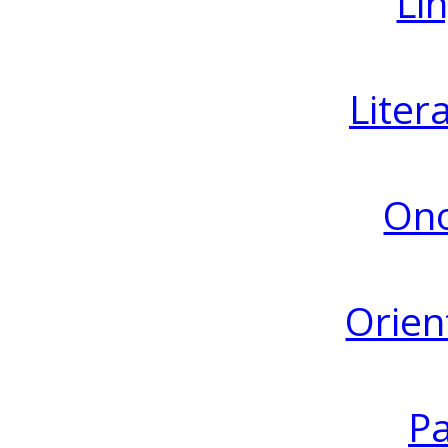
Lin
Liter
Ono
Orien
Pa