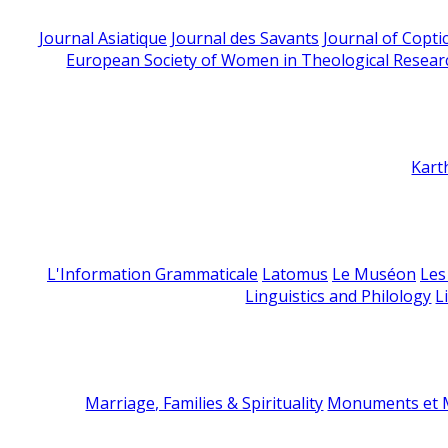
Journal Asiatique
Journal des Savants
Journal of Copti
European Society of Women in Theological Resear
Kart
L'Information Grammaticale
Latomus
Le Muséon
Les
Linguistics and Philology
L
Marriage, Families & Spirituality
Monuments et M