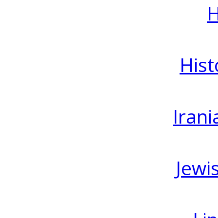
H
Hist
Irani
Jewi