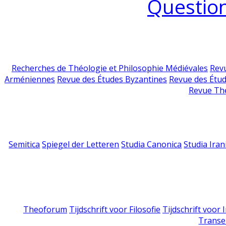
Question
Recherches de Théologie et Philosophie Médiévales
Revu
Arméniennes
Revue des Études Byzantines
Revue des Étu
Revue Th
Semitica
Spiegel der Letteren
Studia Canonica
Studia Iran
Theoforum
Tijdschrift voor Filosofie
Tijdschrift voor
Transe