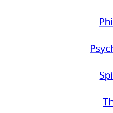
Ph
Psyc
Spi
T