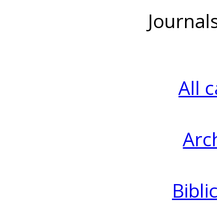
Journal
All 
Arc
Bibli