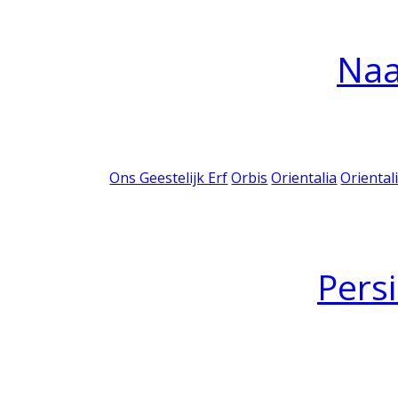
Na
Ons Geestelijk Erf
Orbis
Orientalia
Oriental
Pers