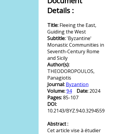
Document
Details :
Title:
Fleeing the East,
Guiding the West
Subtitle:
'Byzantine'
Monastic Communities in
Seventh-Century Rome
and Sicily
Author(s):
THEODOROPOULOS,
Panagiotis
Journal:
Byzantion
Volume:
94
Date:
2024
Pages:
85-107
DOI:
10.2143/BYZ.94.0.3294559
Abstract :
Cet article vise à étudier