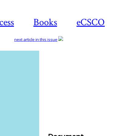
cess
Books
eCSCO
next article in this issue
Download
article