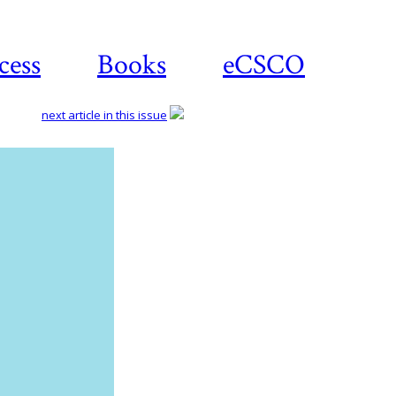
cess
Books
eCSCO
next article in this issue
Download
article