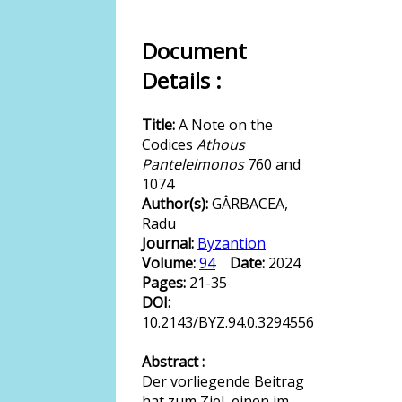
Document
Details :
Title:
A Note on the
Codices
Athous
Panteleimonos
760 and
1074
Author(s):
GÂRBACEA,
Radu
Journal:
Byzantion
Volume:
94
Date:
2024
Pages:
21-35
DOI:
10.2143/BYZ.94.0.3294556
Abstract :
Der vorliegende Beitrag
hat zum Ziel, einen im