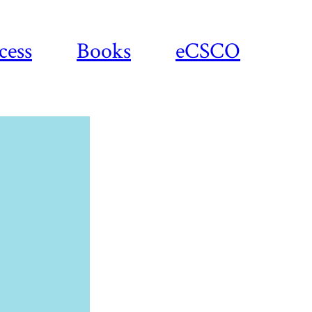
cess
Books
eCSCO
Download
article