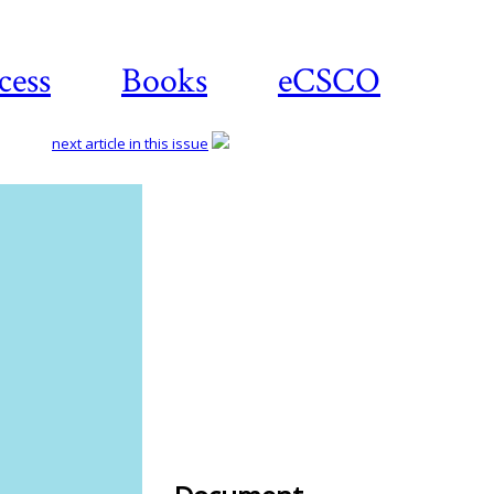
cess
Books
eCSCO
next article in this issue
Download
article