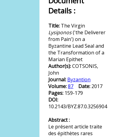
Document
Details :
Title:
The Virgin
Lysiponos
('the Deliverer
from Pain') on a
Byzantine Lead Seal and
the Transformation of a
Marian Epithet
Author(s):
COTSONIS,
John
Journal:
Byzantion
Volume:
87
Date:
2017
Pages:
159-179
DOI:
10.2143/BYZ.87.0.3256904
Abstract :
Le présent article traite
des épithètes rares