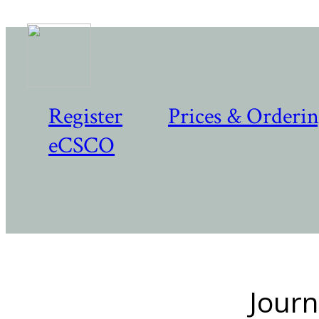
Register
Prices & Orderi
eCSCO
Journ