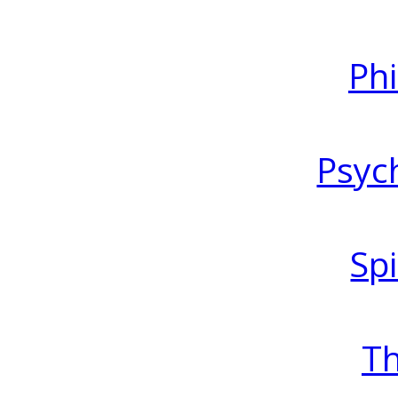
Ph
Psyc
Spi
T