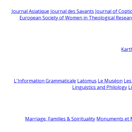
Journal Asiatique
Journal des Savants
Journal of Copti
European Society of Women in Theological Resear
Kart
L'Information Grammaticale
Latomus
Le Muséon
Les
Linguistics and Philology
L
Marriage, Families & Spirituality
Monuments et M