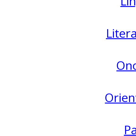
Lin
Liter
Ono
Orien
Pa