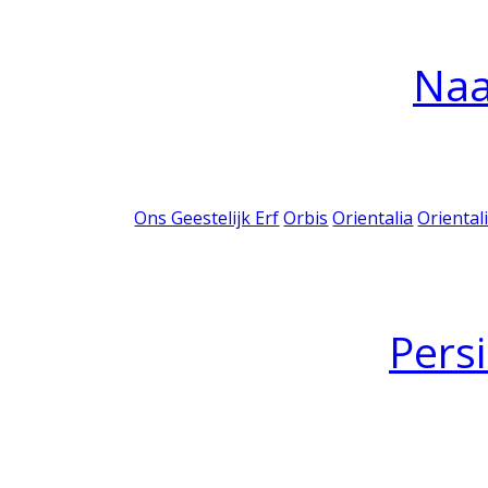
Na
Ons Geestelijk Erf
Orbis
Orientalia
Oriental
Pers