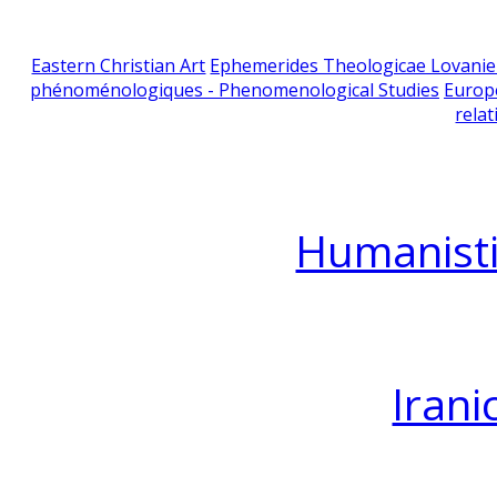
Eastern Christian Art
Ephemerides Theologicae Lovani
phénoménologiques - Phenomenological Studies
Europ
relat
Humanisti
Irani