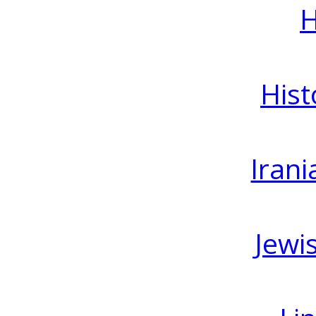
H
Hist
Irani
Jewi