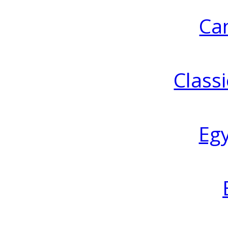
Ca
Classi
Eg