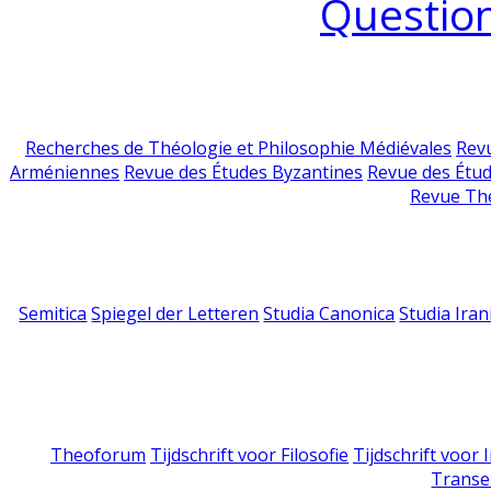
Question
Recherches de Théologie et Philosophie Médiévales
Revu
Arméniennes
Revue des Études Byzantines
Revue des Étu
Revue Th
Semitica
Spiegel der Letteren
Studia Canonica
Studia Iran
Theoforum
Tijdschrift voor Filosofie
Tijdschrift voor
Transe