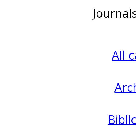
Journal
All 
Arc
Bibli