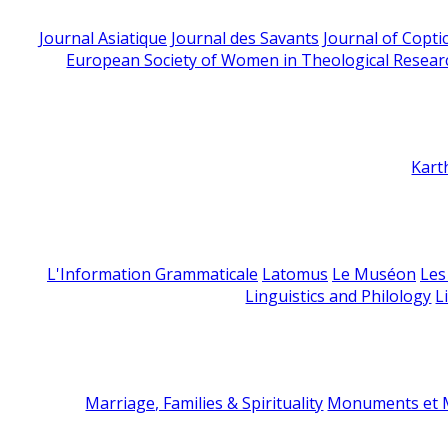
Journal Asiatique
Journal des Savants
Journal of Copti
European Society of Women in Theological Resear
Kart
L'Information Grammaticale
Latomus
Le Muséon
Les
Linguistics and Philology
L
Marriage, Families & Spirituality
Monuments et M