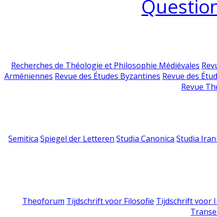
Question
Recherches de Théologie et Philosophie Médiévales
Revu
Arméniennes
Revue des Études Byzantines
Revue des Étu
Revue Th
Semitica
Spiegel der Letteren
Studia Canonica
Studia Iran
Theoforum
Tijdschrift voor Filosofie
Tijdschrift voor
Transe