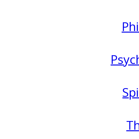
Ph
Psyc
Spi
T