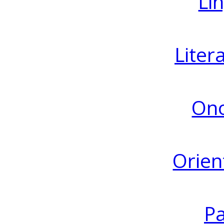
Lin
Liter
Ono
Orien
Pa