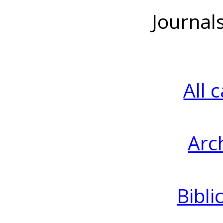
Journal
All 
Arc
Bibli