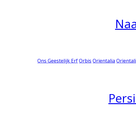
Na
Ons Geestelijk Erf
Orbis
Orientalia
Oriental
Pers