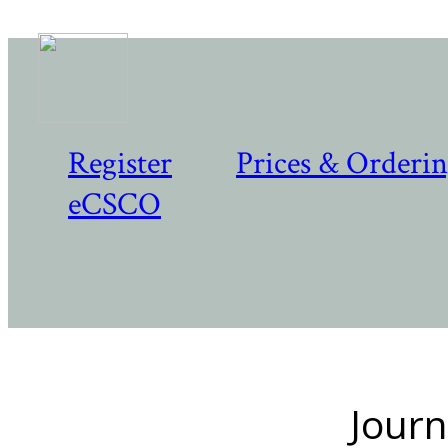
Register
Prices & Orderi
eCSCO
Journ