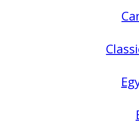
Ca
Classi
Eg