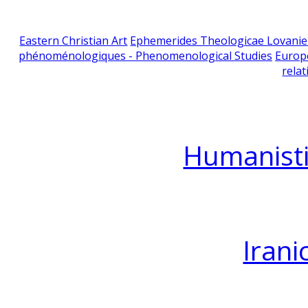
Eastern Christian Art
Ephemerides Theologicae Lovani
phénoménologiques - Phenomenological Studies
Europ
relat
Humanisti
Irani