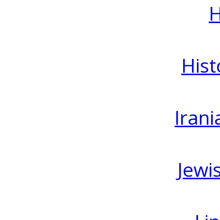
H
Hist
Irani
Jewi