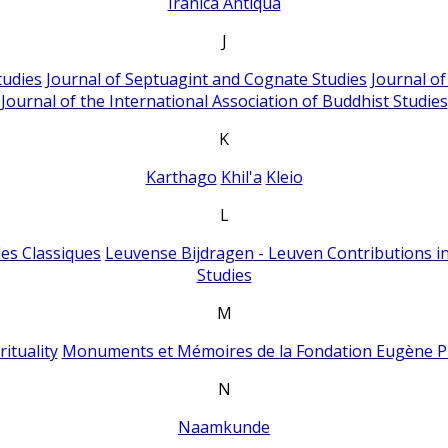
Iranica Antiqua
J
tudies
Journal of Septuagint and Cognate Studies
Journal o
Journal of the International Association of Buddhist Studies
K
Karthago
Khil'a
Kleio
L
es Classiques
Leuvense Bijdragen - Leuven Contributions in
Studies
M
ituality
Monuments et Mémoires de la Fondation Eugène P
N
Naamkunde