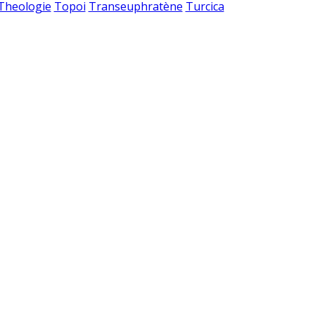
 Theologie
Topoi
Transeuphratène
Turcica