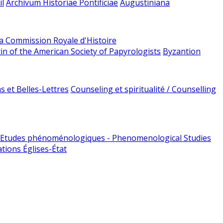
l
Archivum Historiae Pontificiae
Augustiniana
la Commission Royale d'Histoire
tin of the American Society of Papyrologists
Byzantion
 et Belles-Lettres
Counseling et spiritualité / Counselling
Etudes phénoménologiques - Phenomenological Studies
tions Églises-État