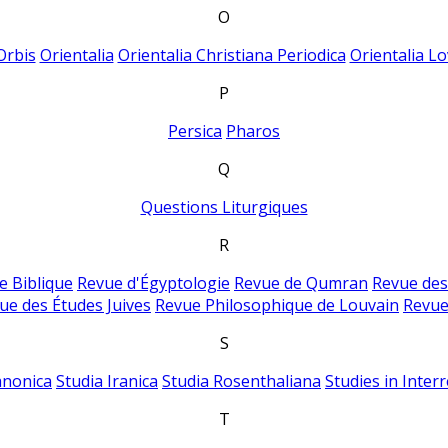
O
Orbis
Orientalia
Orientalia Christiana Periodica
Orientalia Lo
P
Persica
Pharos
Q
Questions Liturgiques
R
e Biblique
Revue d'Égyptologie
Revue de Qumran
Revue des
ue des Études Juives
Revue Philosophique de Louvain
Revue
S
anonica
Studia Iranica
Studia Rosenthaliana
Studies in Inter
T