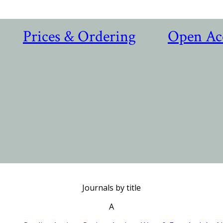
Prices & Ordering
Open Ac
Journals by title
A