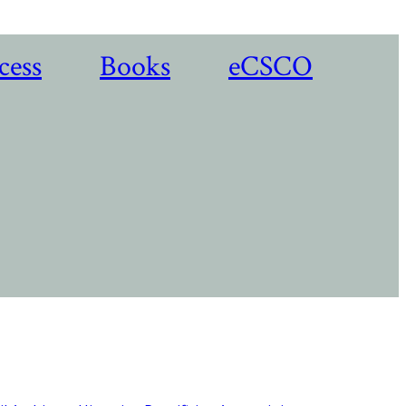
cess
Books
eCSCO