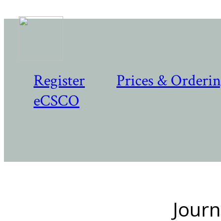
Register
Prices & Orderi
eCSCO
Journ