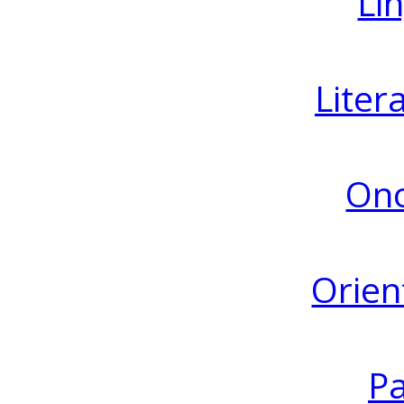
Lin
Liter
Ono
Orien
Pa