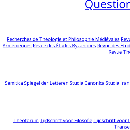
Question
Recherches de Théologie et Philosophie Médiévales
Revu
Arméniennes
Revue des Études Byzantines
Revue des Étu
Revue Th
Semitica
Spiegel der Letteren
Studia Canonica
Studia Iran
Theoforum
Tijdschrift voor Filosofie
Tijdschrift voor
Transe