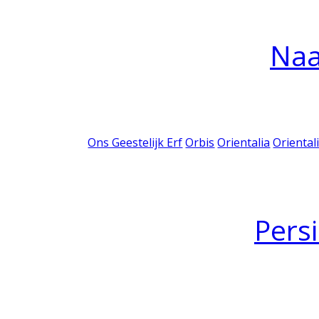
Na
Ons Geestelijk Erf
Orbis
Orientalia
Oriental
Pers