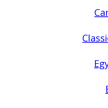
Ca
Classi
Eg