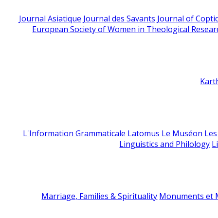
Journal Asiatique
Journal des Savants
Journal of Copti
European Society of Women in Theological Resear
Kart
L'Information Grammaticale
Latomus
Le Muséon
Les
Linguistics and Philology
L
Marriage, Families & Spirituality
Monuments et M