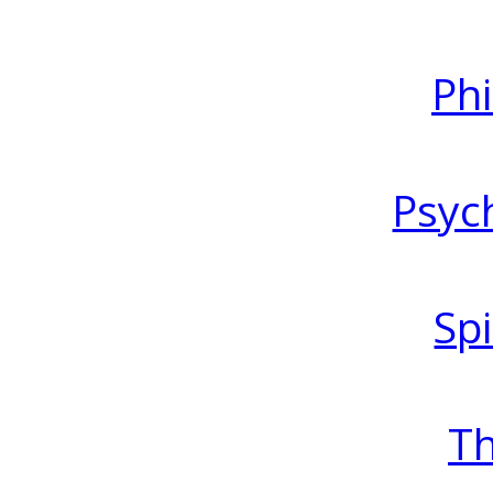
Ph
Psyc
Spi
T