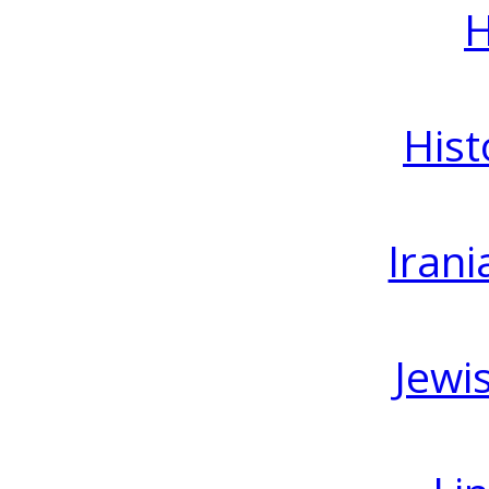
H
Hist
Irani
Jewi