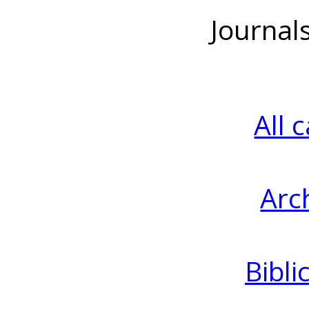
Journal
All 
Arc
Bibli