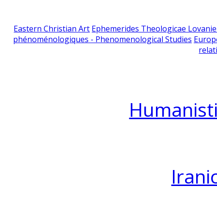
Eastern Christian Art
Ephemerides Theologicae Lovani
phénoménologiques - Phenomenological Studies
Europ
relat
Humanisti
Irani