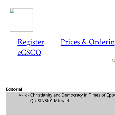
Register
Prices & Orderi
eCSCO
V
Editorial
v - x -
Christianity and Democracy in Times of Ep
QUISINSKY, Michael