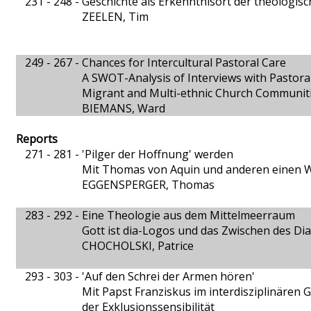
231 - 248 -
Geschichte als Erkenntnisort der theologisc
ZEELEN, Tim
249 - 267 -
Chances for Intercultural Pastoral Care
A SWOT-Analysis of Interviews with Pastoral
Migrant and Multi-ethnic Church Communiti
BIEMANS, Ward
Reports
271 - 281 -
'Pilger der Hoffnung' werden
Mit Thomas von Aquin und anderen einen W
EGGENSPERGER, Thomas
283 - 292 -
Eine Theologie aus dem Mittelmeerraum
Gott ist dia-Logos und das Zwischen des Dia
CHOCHOLSKI, Patrice
293 - 303 -
'Auf den Schrei der Armen hören'
Mit Papst Franziskus im interdisziplinären 
der Exklusionssensibilität