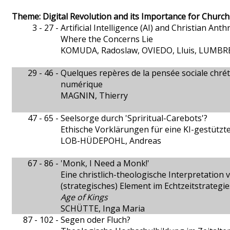
Theme: Digital Revolution and its Importance for Churc
3 - 27 -
Artificial Intelligence (AI) and Christian Ant
Where the Concerns Lie
KOMUDA, Radoslaw, OVIEDO, Lluis, LUMBRE
29 - 46 -
Quelques repères de la pensée sociale chrét
numérique
MAGNIN, Thierry
47 - 65 -
Seelsorge durch 'Spriritual-Carebots'?
Ethische Vorklärungen für eine KI-gestützte
LOB-HÜDEPOHL, Andreas
67 - 86 -
'Monk, I Need a Monk!'
Eine christlich-theologische Interpretation v
(strategisches) Element im Echtzeitstrategi
Age of Kings
SCHÜTTE, Inga Maria
87 - 102 -
Segen oder Fluch?