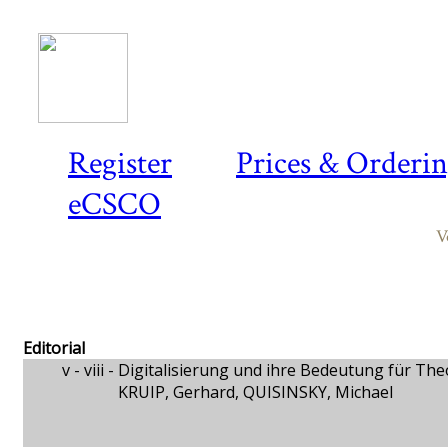
Register
Prices & Orderi
eCSCO
V
Editorial
v - viii -
Digitalisierung und ihre Bedeutung für The
KRUIP, Gerhard, QUISINSKY, Michael