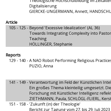
Theologische Hochschulbildung im Zeitalter
Digitalisierung
GIERCKE-UNGERMANN, Annett, HANDSCHUH
Article
105 - 125 -
Beyond 'Excessive Idealization' (AL 36)
Towards Integrating Complexity into Pastora
Teaching
HÖLLINGER, Stephanie
Reports
129 - 140 -
A NAO Robot Performing Religious Practice
PUZIO, Anna
141 - 149 -
Verantwortung im Feld der Künstlichen Intell
Ein großes Thema kleinteilig umgesetzt. Di
Forschung mit Künstlicher Intelligenz reflekt
ZIETHMANN, Paula, SCHLÖGL-FLIERL, Kerst
151 - 158 -
'Zukunft (in) der Theologie'
Bericht zur Tagung vom 27. bis 29. Juli 202