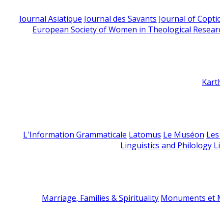
Journal Asiatique
Journal des Savants
Journal of Copti
European Society of Women in Theological Resear
Kart
L'Information Grammaticale
Latomus
Le Muséon
Les
Linguistics and Philology
L
Marriage, Families & Spirituality
Monuments et M