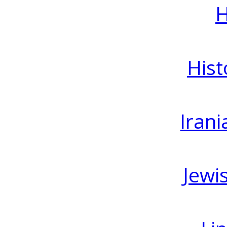
H
Hist
Irani
Jewi