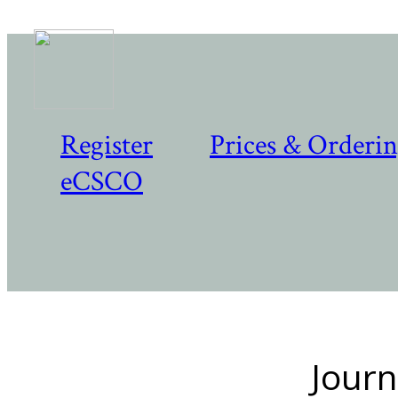
Register
Prices & Orderi
eCSCO
Journ