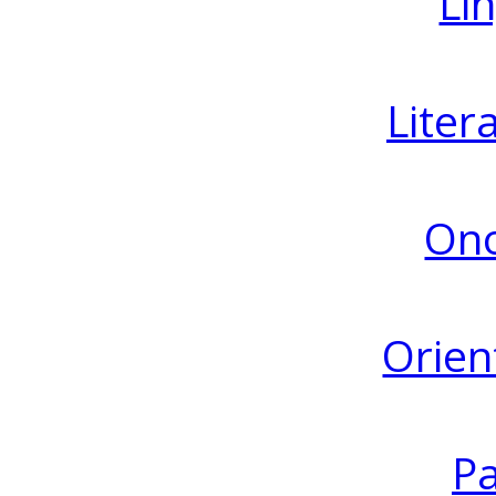
Lin
Liter
Ono
Orien
Pa