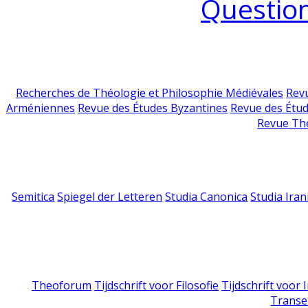
Question
Recherches de Théologie et Philosophie Médiévales
Revu
Arméniennes
Revue des Études Byzantines
Revue des Étu
Revue Th
Semitica
Spiegel der Letteren
Studia Canonica
Studia Iran
Theoforum
Tijdschrift voor Filosofie
Tijdschrift voor
Transe