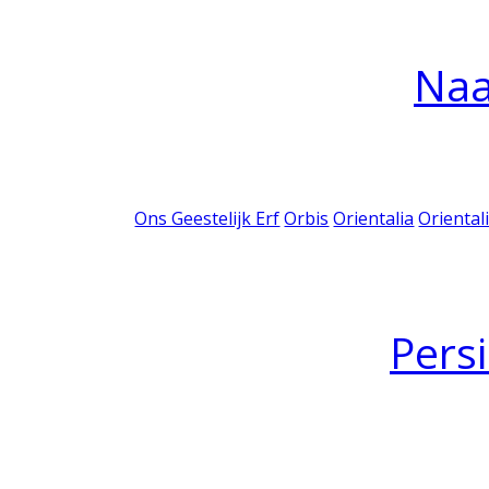
Na
Ons Geestelijk Erf
Orbis
Orientalia
Oriental
Pers