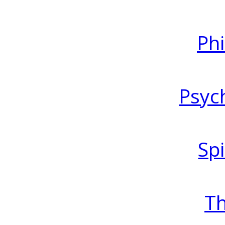
Ph
Psyc
Spi
T