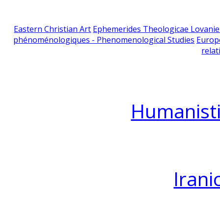
Eastern Christian Art
Ephemerides Theologicae Lovani
phénoménologiques - Phenomenological Studies
Europ
relat
Humanisti
Irani