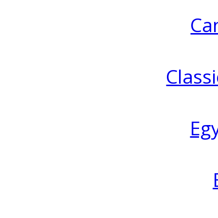
Ca
Classi
Eg