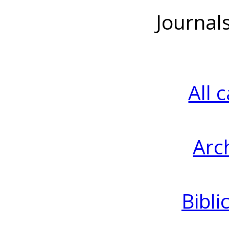
Journal
All 
Arc
Bibli