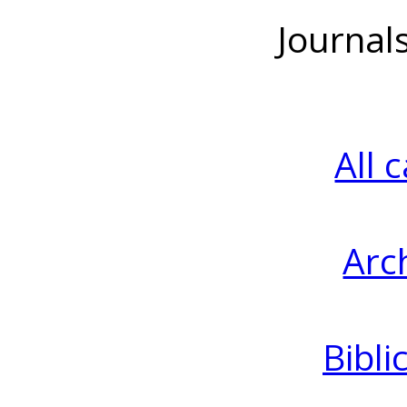
Journal
All 
Arc
Bibli