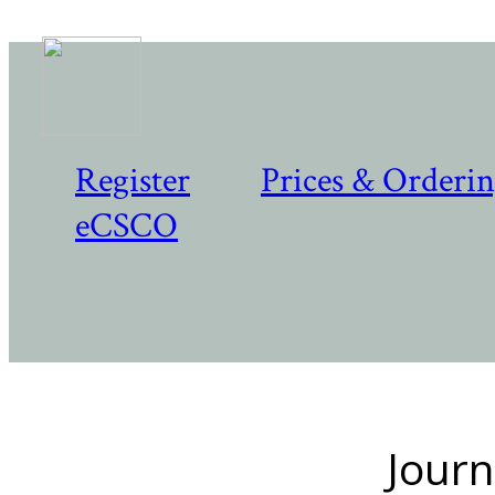
Register
Prices & Orderi
eCSCO
Journ