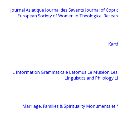
Journal Asiatique
Journal des Savants
Journal of Copti
European Society of Women in Theological Resear
Kart
L'Information Grammaticale
Latomus
Le Muséon
Les
Linguistics and Philology
L
Marriage, Families & Spirituality
Monuments et M