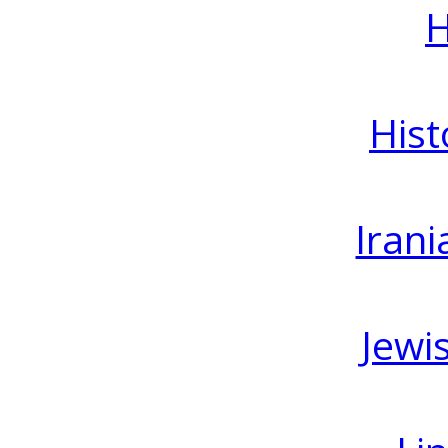
H
Hist
Irani
Jewi