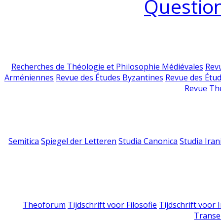
Question
Recherches de Théologie et Philosophie Médiévales
Revu
Arméniennes
Revue des Études Byzantines
Revue des Étu
Revue Th
Semitica
Spiegel der Letteren
Studia Canonica
Studia Iran
Theoforum
Tijdschrift voor Filosofie
Tijdschrift voor
Transe