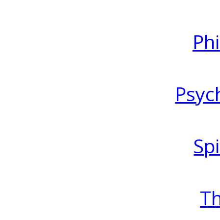
Ph
Psyc
Spi
T