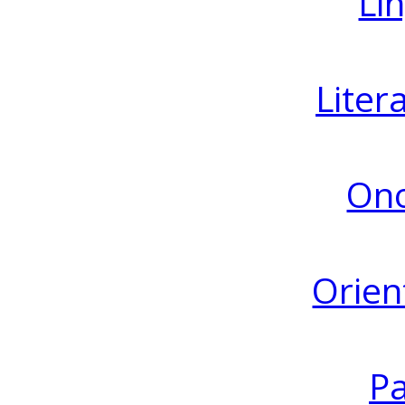
Lin
Liter
Ono
Orien
Pa