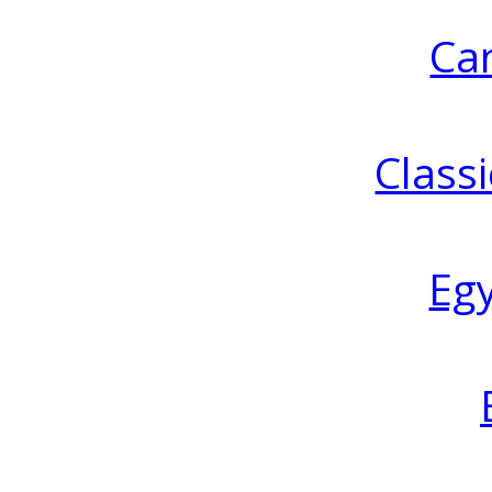
Ca
Classi
Eg