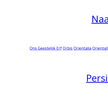
Na
Ons Geestelijk Erf
Orbis
Orientalia
Oriental
Pers