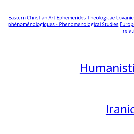
Eastern Christian Art
Ephemerides Theologicae Lovani
phénoménologiques - Phenomenological Studies
Europ
relat
Humanisti
Irani