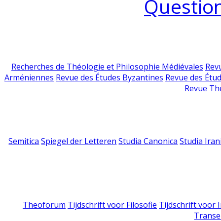
Question
Recherches de Théologie et Philosophie Médiévales
Revu
Arméniennes
Revue des Études Byzantines
Revue des Étu
Revue Th
Semitica
Spiegel der Letteren
Studia Canonica
Studia Iran
Theoforum
Tijdschrift voor Filosofie
Tijdschrift voor
Transe