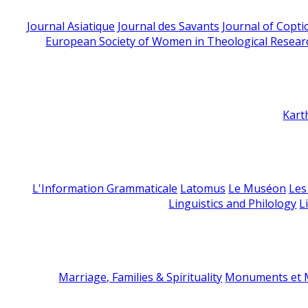
Journal Asiatique
Journal des Savants
Journal of Copti
European Society of Women in Theological Resear
Kart
L'Information Grammaticale
Latomus
Le Muséon
Les
Linguistics and Philology
L
Marriage, Families & Spirituality
Monuments et M