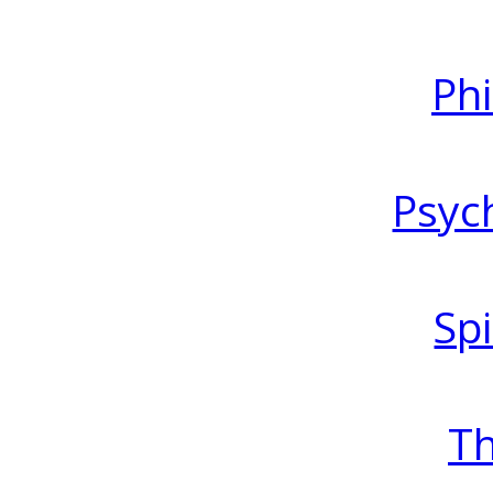
Ph
Psyc
Spi
T