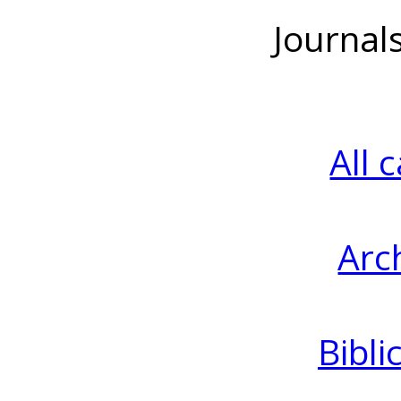
Journal
All 
Arc
Bibli