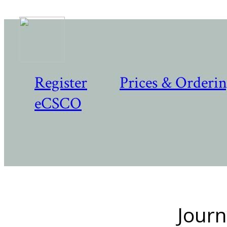
Register
Prices & Orderi
eCSCO
Journ