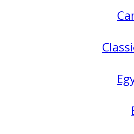
Ca
Classi
Eg