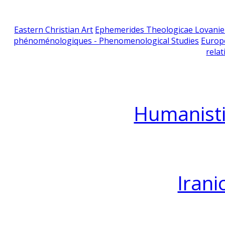
Eastern Christian Art
Ephemerides Theologicae Lovani
phénoménologiques - Phenomenological Studies
Europ
relat
Humanisti
Irani