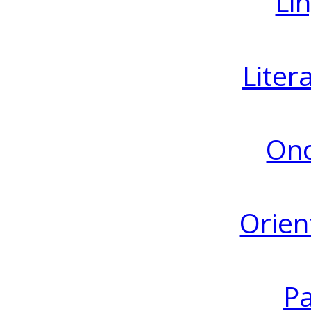
Lin
Liter
Ono
Orien
Pa