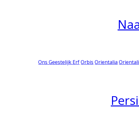
Na
Ons Geestelijk Erf
Orbis
Orientalia
Oriental
Pers