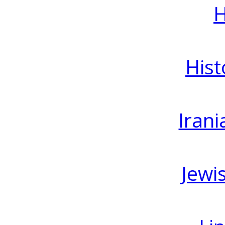
H
Hist
Irani
Jewi