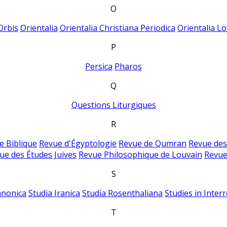
O
Orbis
Orientalia
Orientalia Christiana Periodica
Orientalia Lo
P
Persica
Pharos
Q
Questions Liturgiques
R
e Biblique
Revue d'Égyptologie
Revue de Qumran
Revue des
ue des Études Juives
Revue Philosophique de Louvain
Revue
S
anonica
Studia Iranica
Studia Rosenthaliana
Studies in Inter
T