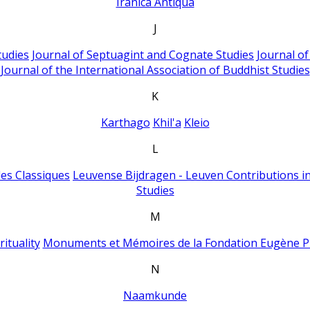
Iranica Antiqua
J
tudies
Journal of Septuagint and Cognate Studies
Journal o
Journal of the International Association of Buddhist Studies
K
Karthago
Khil'a
Kleio
L
es Classiques
Leuvense Bijdragen - Leuven Contributions in
Studies
M
ituality
Monuments et Mémoires de la Fondation Eugène P
N
Naamkunde