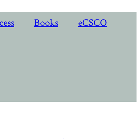
cess
Books
eCSCO