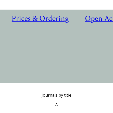
Prices & Ordering
Open Ac
Journals by title
A