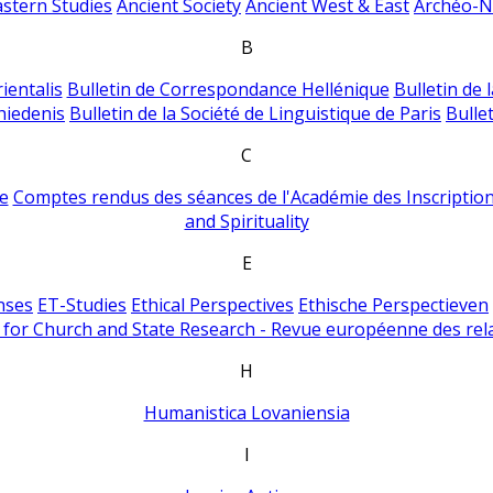
astern Studies
Ancient Society
Ancient West & East
Archéo-Ni
B
ientalis
Bulletin de Correspondance Hellénique
Bulletin de 
hiedenis
Bulletin de la Société de Linguistique de Paris
Bulle
C
e
Comptes rendus des séances de l'Académie des Inscriptions
and Spirituality
E
nses
ET-Studies
Ethical Perspectives
Ethische Perspectieven
for Church and State Research - Revue européenne des rela
H
Humanistica Lovaniensia
I