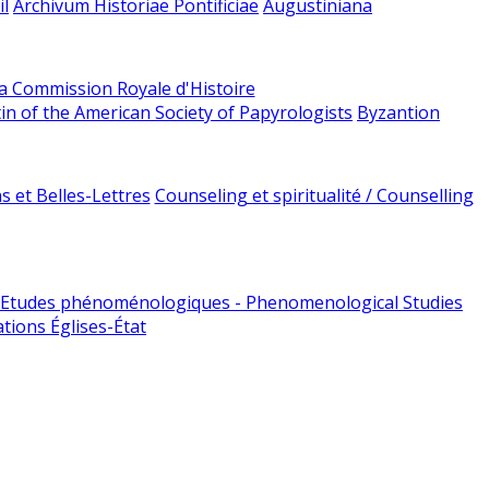
l
Archivum Historiae Pontificiae
Augustiniana
la Commission Royale d'Histoire
tin of the American Society of Papyrologists
Byzantion
 et Belles-Lettres
Counseling et spiritualité / Counselling
Etudes phénoménologiques - Phenomenological Studies
tions Églises-État