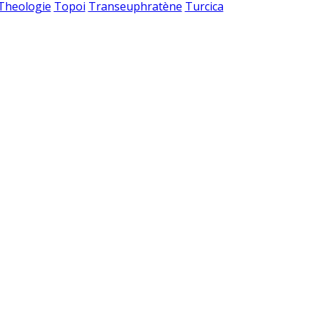
 Theologie
Topoi
Transeuphratène
Turcica