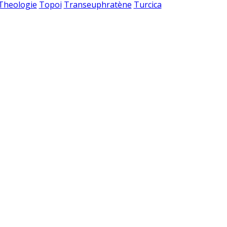
 Theologie
Topoi
Transeuphratène
Turcica