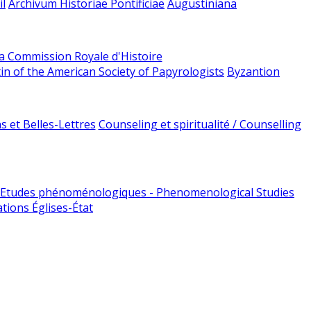
l
Archivum Historiae Pontificiae
Augustiniana
la Commission Royale d'Histoire
tin of the American Society of Papyrologists
Byzantion
 et Belles-Lettres
Counseling et spiritualité / Counselling
Etudes phénoménologiques - Phenomenological Studies
tions Églises-État