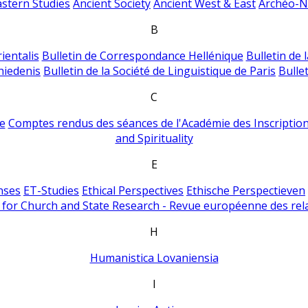
astern Studies
Ancient Society
Ancient West & East
Archéo-Ni
B
ientalis
Bulletin de Correspondance Hellénique
Bulletin de 
hiedenis
Bulletin de la Société de Linguistique de Paris
Bulle
C
e
Comptes rendus des séances de l'Académie des Inscriptions
and Spirituality
E
nses
ET-Studies
Ethical Perspectives
Ethische Perspectieven
for Church and State Research - Revue européenne des rela
H
Humanistica Lovaniensia
I