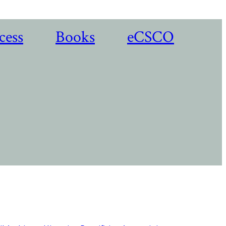
cess
Books
eCSCO