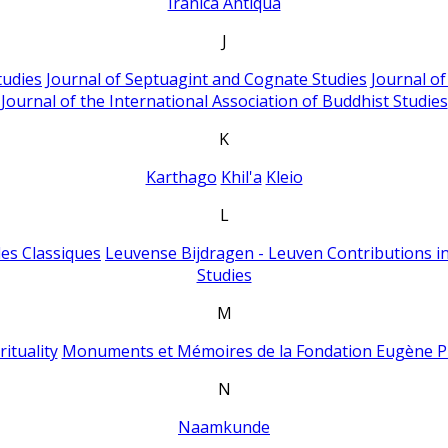
Iranica Antiqua
J
tudies
Journal of Septuagint and Cognate Studies
Journal o
Journal of the International Association of Buddhist Studies
K
Karthago
Khil'a
Kleio
L
es Classiques
Leuvense Bijdragen - Leuven Contributions in
Studies
M
ituality
Monuments et Mémoires de la Fondation Eugène P
N
Naamkunde