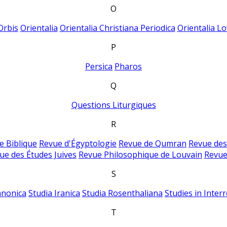
O
Orbis
Orientalia
Orientalia Christiana Periodica
Orientalia Lo
P
Persica
Pharos
Q
Questions Liturgiques
R
e Biblique
Revue d'Égyptologie
Revue de Qumran
Revue des
ue des Études Juives
Revue Philosophique de Louvain
Revue
S
anonica
Studia Iranica
Studia Rosenthaliana
Studies in Inter
T