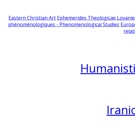
Eastern Christian Art
Ephemerides Theologicae Lovani
phénoménologiques - Phenomenological Studies
Europ
relat
Humanisti
Irani