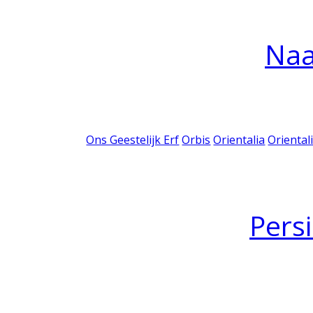
Na
Ons Geestelijk Erf
Orbis
Orientalia
Oriental
Pers