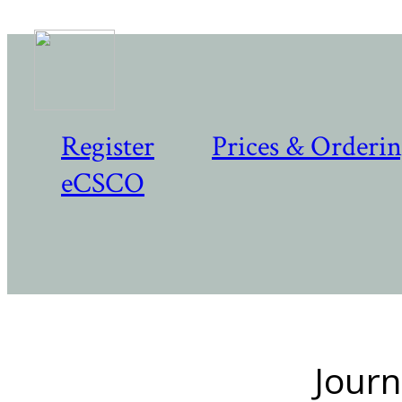
Register
Prices & Orderi
eCSCO
Journ