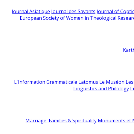
Journal Asiatique
Journal des Savants
Journal of Copti
European Society of Women in Theological Resear
Kart
L'Information Grammaticale
Latomus
Le Muséon
Les
Linguistics and Philology
L
Marriage, Families & Spirituality
Monuments et M