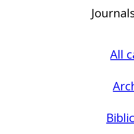
Journal
All 
Arc
Bibli