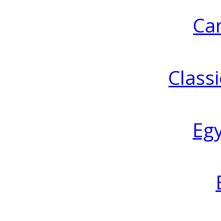
Ca
Classi
Eg