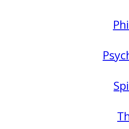
Ph
Psyc
Spi
T