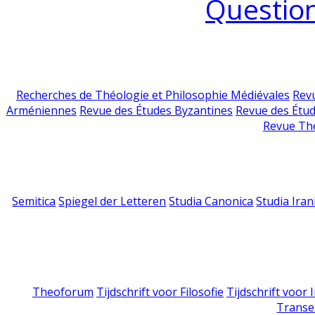
Question
Recherches de Théologie et Philosophie Médiévales
Revu
Arméniennes
Revue des Études Byzantines
Revue des Étu
Revue Th
Semitica
Spiegel der Letteren
Studia Canonica
Studia Iran
Theoforum
Tijdschrift voor Filosofie
Tijdschrift voor
Transe