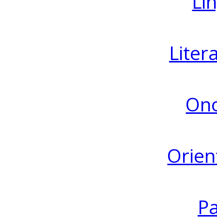
Lin
Liter
Ono
Orien
Pa