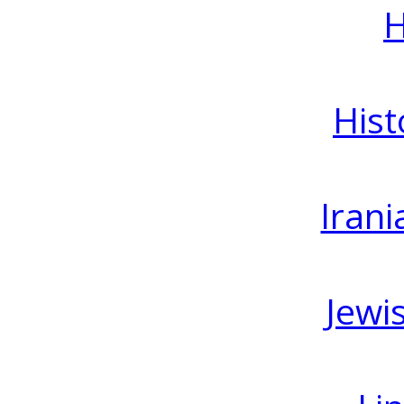
H
Hist
Irani
Jewi