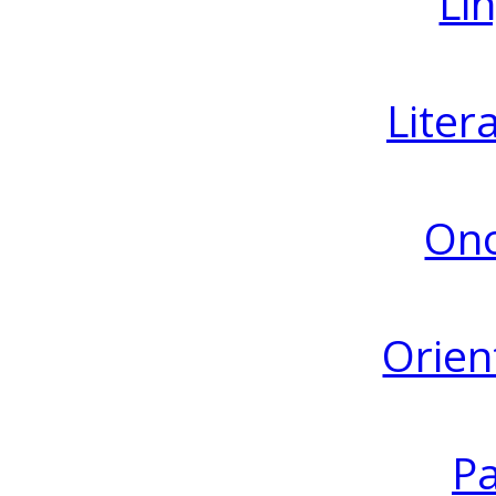
Lin
Liter
Ono
Orien
Pa