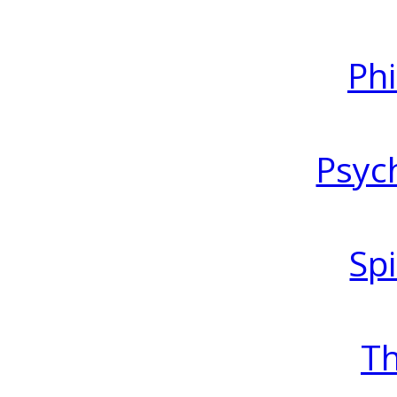
Ph
Psyc
Spi
T