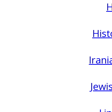
H
Hist
Irani
Jewi