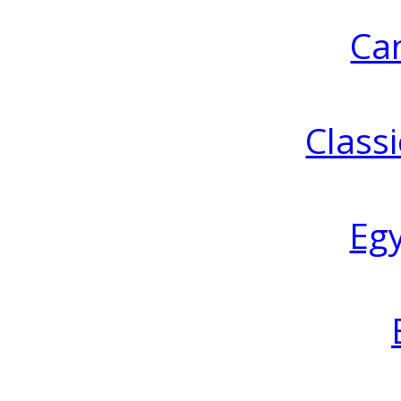
Ca
Classi
Eg