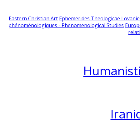
Eastern Christian Art
Ephemerides Theologicae Lovani
phénoménologiques - Phenomenological Studies
Europ
relat
Humanisti
Irani