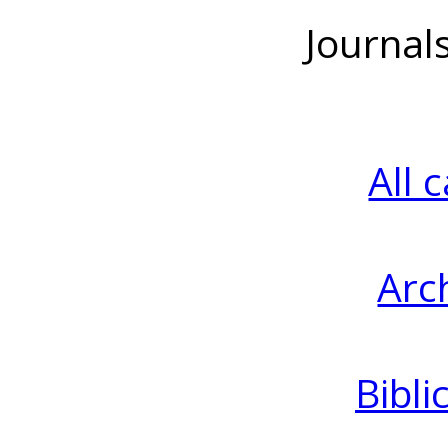
Journal
All 
Arc
Bibli