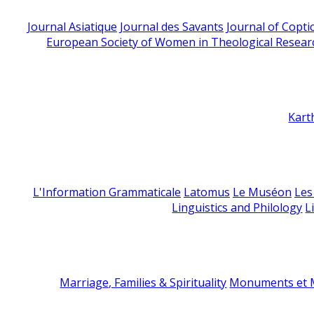
Journal Asiatique
Journal des Savants
Journal of Copti
European Society of Women in Theological Resear
Kart
L'Information Grammaticale
Latomus
Le Muséon
Les
Linguistics and Philology
L
Marriage, Families & Spirituality
Monuments et M