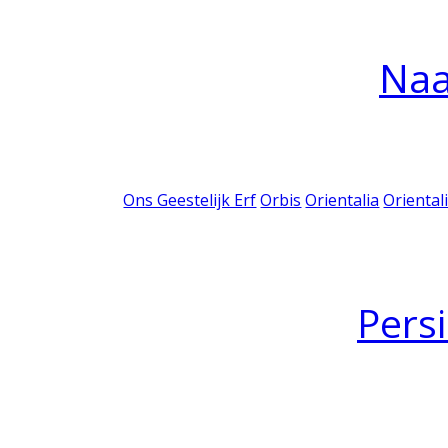
Na
Ons Geestelijk Erf
Orbis
Orientalia
Oriental
Pers