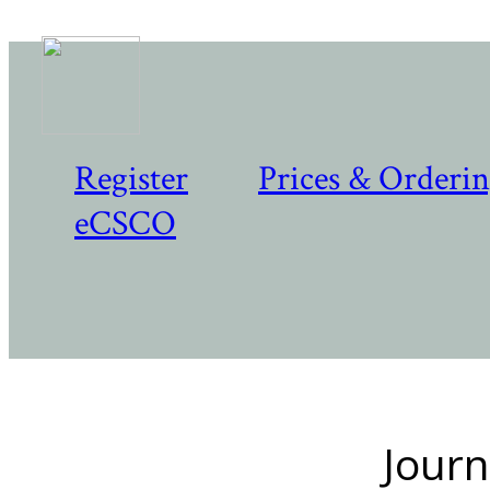
Register
Prices & Orderi
eCSCO
Journ