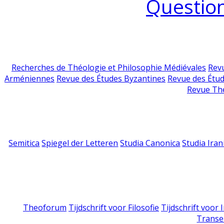
Question
Recherches de Théologie et Philosophie Médiévales
Revu
Arméniennes
Revue des Études Byzantines
Revue des Étu
Revue Th
Semitica
Spiegel der Letteren
Studia Canonica
Studia Iran
Theoforum
Tijdschrift voor Filosofie
Tijdschrift voor
Transe