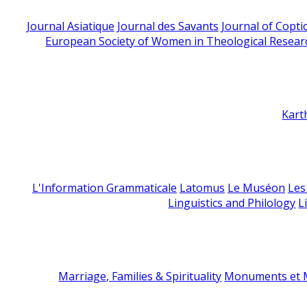
Journal Asiatique
Journal des Savants
Journal of Copti
European Society of Women in Theological Resear
Kart
L'Information Grammaticale
Latomus
Le Muséon
Les
Linguistics and Philology
L
Marriage, Families & Spirituality
Monuments et M