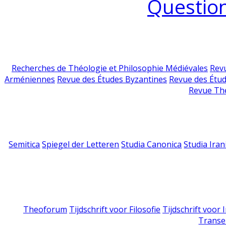
Question
Recherches de Théologie et Philosophie Médiévales
Revu
Arméniennes
Revue des Études Byzantines
Revue des Étu
Revue Th
Semitica
Spiegel der Letteren
Studia Canonica
Studia Iran
Theoforum
Tijdschrift voor Filosofie
Tijdschrift voor
Transe