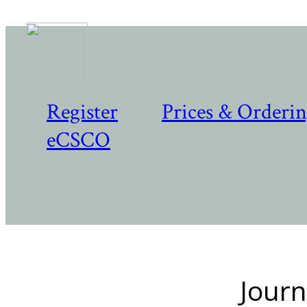
Register
Prices & Orderi
eCSCO
Journ