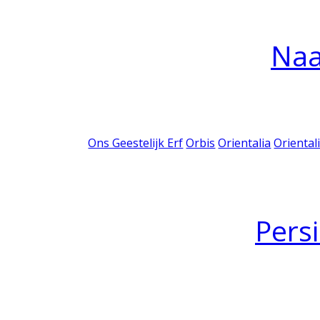
Na
Ons Geestelijk Erf
Orbis
Orientalia
Oriental
Pers