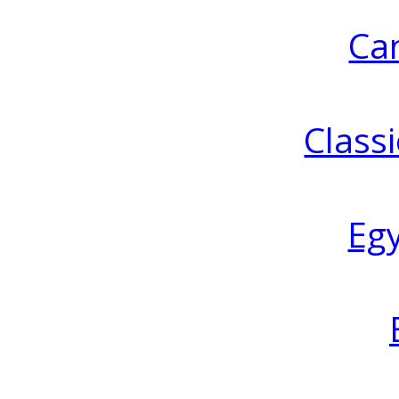
Ca
Classi
Eg