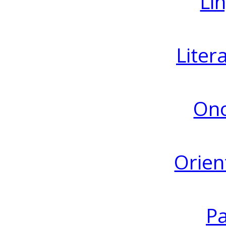
Lin
Liter
Ono
Orien
Pa