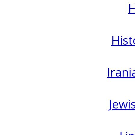
H
Hist
Irani
Jewi