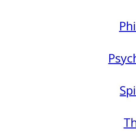
Ph
Psyc
Spi
T