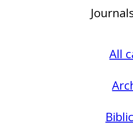
Journal
All 
Arc
Bibli