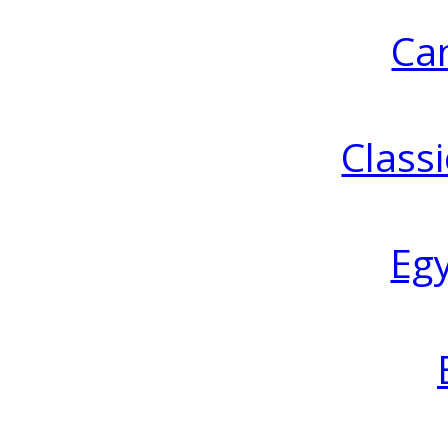
Ca
Classi
Eg