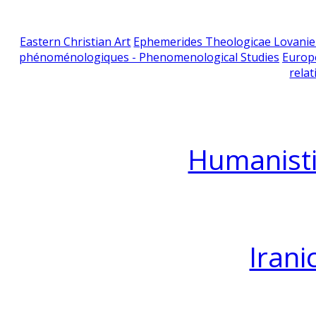
Eastern Christian Art
Ephemerides Theologicae Lovani
phénoménologiques - Phenomenological Studies
Europ
relat
Humanisti
Irani