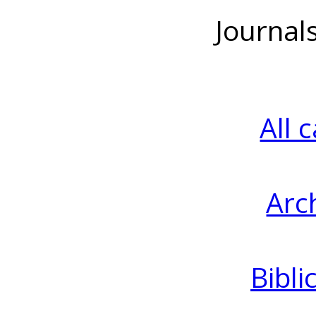
Journal
All 
Arc
Bibli