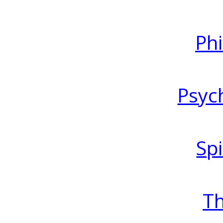
Ph
Psyc
Spi
T