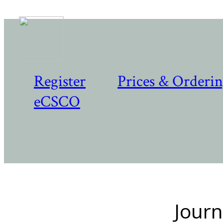
Register
Prices & Orderi
eCSCO
Journ