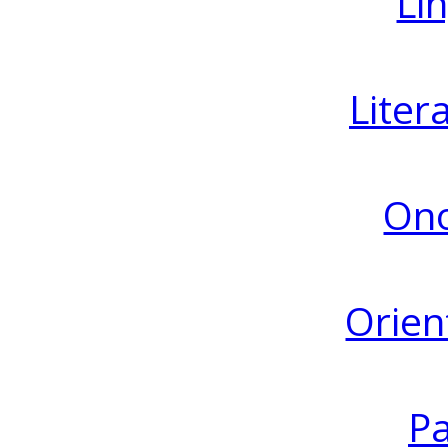
Lin
Liter
Ono
Orien
Pa