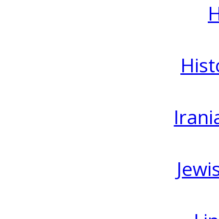
H
Hist
Irani
Jewi