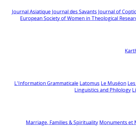
Journal Asiatique
Journal des Savants
Journal of Copti
European Society of Women in Theological Resear
Kart
L'Information Grammaticale
Latomus
Le Muséon
Les
Linguistics and Philology
L
Marriage, Families & Spirituality
Monuments et M