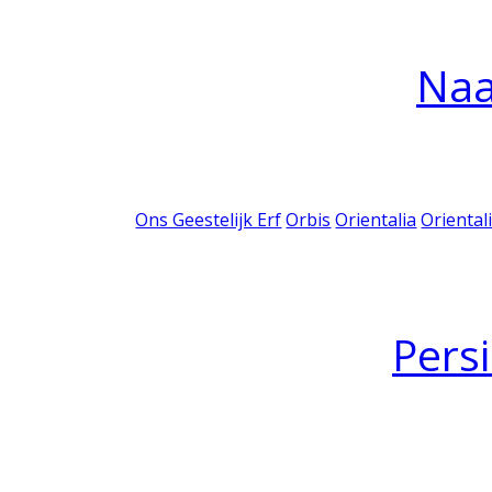
Na
Ons Geestelijk Erf
Orbis
Orientalia
Oriental
Pers