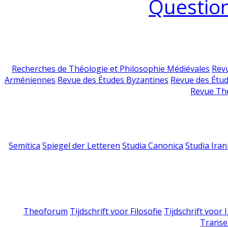
Question
Recherches de Théologie et Philosophie Médiévales
Revu
Arméniennes
Revue des Études Byzantines
Revue des Étu
Revue Th
Semitica
Spiegel der Letteren
Studia Canonica
Studia Iran
Theoforum
Tijdschrift voor Filosofie
Tijdschrift voor
Transe