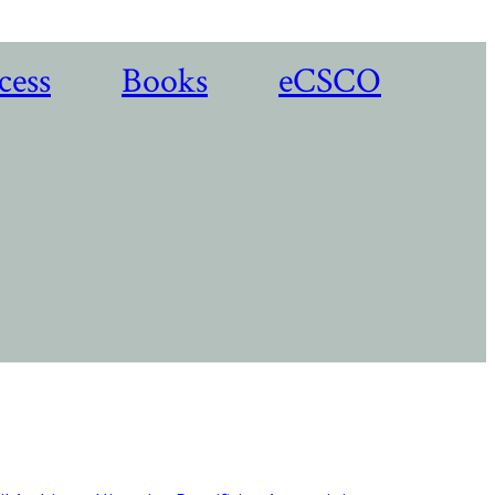
cess
Books
eCSCO