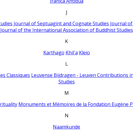
Iranica Antiqua
J
tudies
Journal of Septuagint and Cognate Studies
Journal o
Journal of the International Association of Buddhist Studies
K
Karthago
Khil'a
Kleio
L
es Classiques
Leuvense Bijdragen - Leuven Contributions in
Studies
M
ituality
Monuments et Mémoires de la Fondation Eugène P
N
Naamkunde