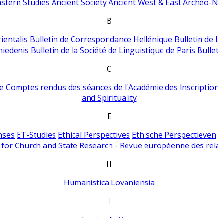
astern Studies
Ancient Society
Ancient West & East
Archéo-Ni
B
ientalis
Bulletin de Correspondance Hellénique
Bulletin de 
hiedenis
Bulletin de la Société de Linguistique de Paris
Bulle
C
e
Comptes rendus des séances de l'Académie des Inscriptions
and Spirituality
E
nses
ET-Studies
Ethical Perspectives
Ethische Perspectieven
for Church and State Research - Revue européenne des rela
H
Humanistica Lovaniensia
I