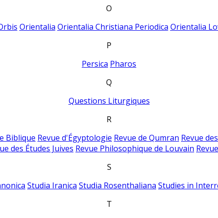
O
Orbis
Orientalia
Orientalia Christiana Periodica
Orientalia Lo
P
Persica
Pharos
Q
Questions Liturgiques
R
e Biblique
Revue d'Égyptologie
Revue de Qumran
Revue des
ue des Études Juives
Revue Philosophique de Louvain
Revue
S
anonica
Studia Iranica
Studia Rosenthaliana
Studies in Inter
T