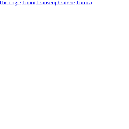
 Theologie
Topoi
Transeuphratène
Turcica