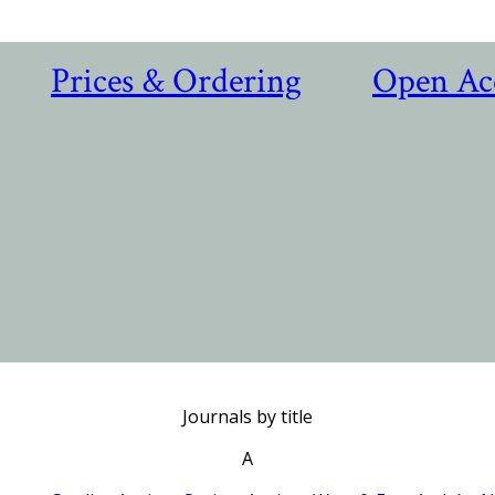
Prices & Ordering
Open Ac
Journals by title
A