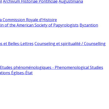
l
Archivum Historiae Pontificiae
Augustiniana
la Commission Royale d'Histoire
tin of the American Society of Papyrologists
Byzantion
 et Belles-Lettres
Counseling et spiritualité / Counselling
Etudes phénoménologiques - Phenomenological Studies
tions Églises-État