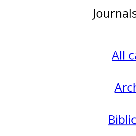
Journal
All 
Arc
Bibli