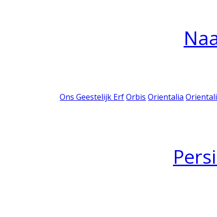
Na
Ons Geestelijk Erf
Orbis
Orientalia
Oriental
Pers