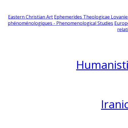
Eastern Christian Art
Ephemerides Theologicae Lovani
phénoménologiques - Phenomenological Studies
Europ
relat
Humanisti
Irani