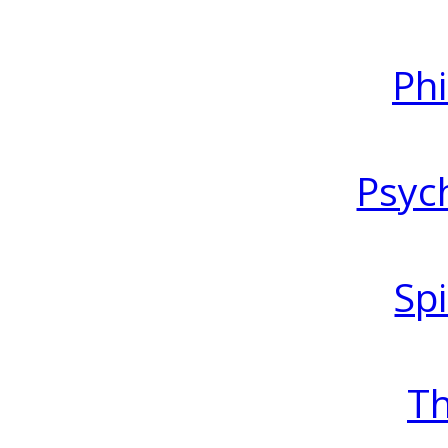
Ph
Psyc
Spi
T