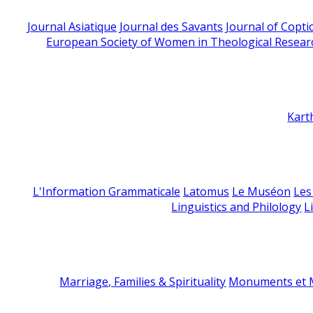
Journal Asiatique
Journal des Savants
Journal of Copti
European Society of Women in Theological Resear
Kart
L'Information Grammaticale
Latomus
Le Muséon
Les
Linguistics and Philology
L
Marriage, Families & Spirituality
Monuments et M