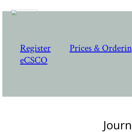
Register
Prices & Orderi
eCSCO
Journ