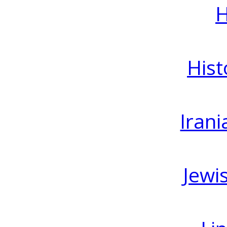
H
Hist
Irani
Jewi