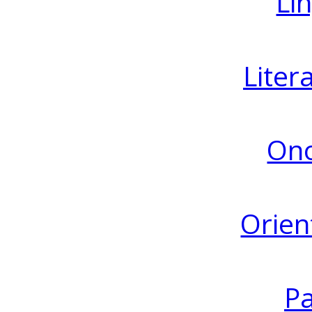
Lin
Liter
Ono
Orien
Pa