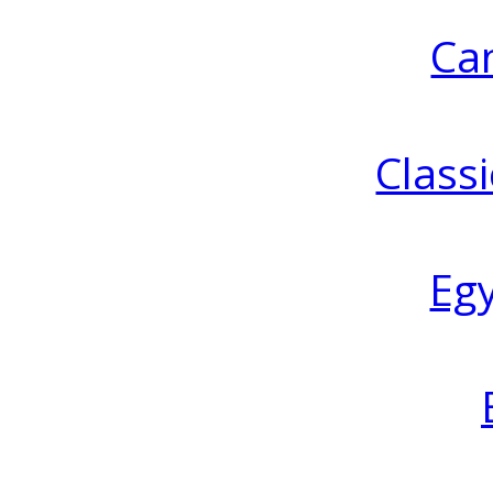
Ca
Classi
Eg