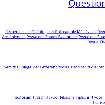
Question
Recherches de Théologie et Philosophie Médiévales
Revu
Arméniennes
Revue des Études Byzantines
Revue des Étu
Revue Th
Semitica
Spiegel der Letteren
Studia Canonica
Studia Iran
Theoforum
Tijdschrift voor Filosofie
Tijdschrift voor
Transe