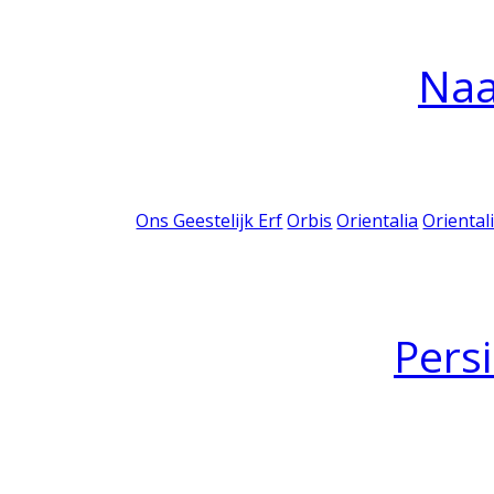
Na
Ons Geestelijk Erf
Orbis
Orientalia
Oriental
Pers