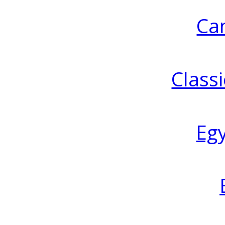
Ca
Classi
Eg