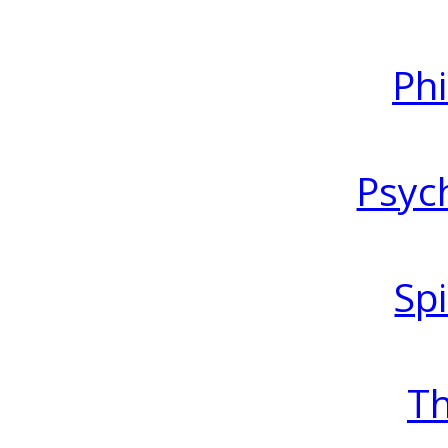
Ph
Psyc
Spi
T