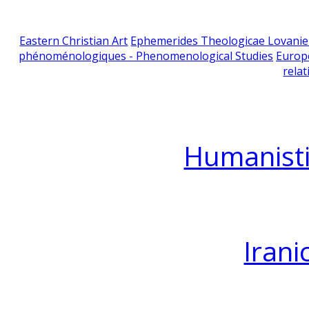
Eastern Christian Art
Ephemerides Theologicae Lovani
phénoménologiques - Phenomenological Studies
Europ
relat
Humanisti
Irani