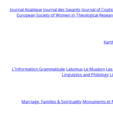
Journal Asiatique
Journal des Savants
Journal of Copti
European Society of Women in Theological Resear
Kart
L'Information Grammaticale
Latomus
Le Muséon
Les
Linguistics and Philology
L
Marriage, Families & Spirituality
Monuments et M