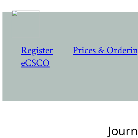
Register
Prices & Orderi
eCSCO
Journ