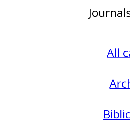
Journal
All 
Arc
Bibli