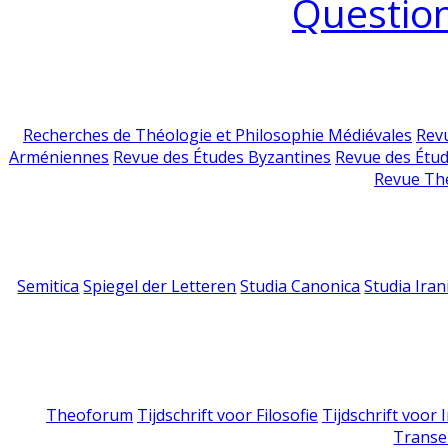
Question
Recherches de Théologie et Philosophie Médiévales
Revu
Arméniennes
Revue des Études Byzantines
Revue des Étu
Revue Th
Semitica
Spiegel der Letteren
Studia Canonica
Studia Iran
Theoforum
Tijdschrift voor Filosofie
Tijdschrift voor
Transe