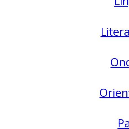
Lin
Liter
Ono
Orien
Pa