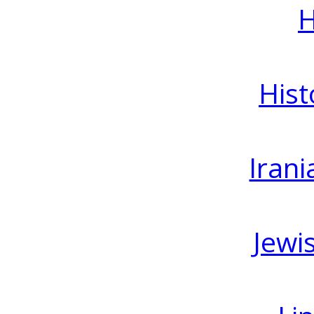
H
Hist
Irani
Jewi