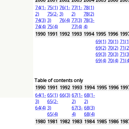
2000
2001
2002
2003
2004
2005
2006
200
74(1-
75(1)
76(1-
77(1-
78(1)
2)
75(2-
3)
2)
78(2)
74(3)
3)
76(4)
77(3)
78(3-
74(4)
75(4)
77(4)
4)
1990
1991
1992
1993
1994
1995
1996
199
69(1)
70(1)
71(1
69(2)
70(2)
71(2
69(3)
70(3)
71(3
69(4)
70(4)
71(4
Table of contents only
1990
1991
1992
1993
1994
1995
1996
199
64(1-
65(1)
66(3)
67(1-
68(1-
3)
65(2-
2)
2)
64(4)
3)
67(3-
68(3)
65(4)
4)
68(4)
1980
1981
1982
1983
1984
1985
1986
198