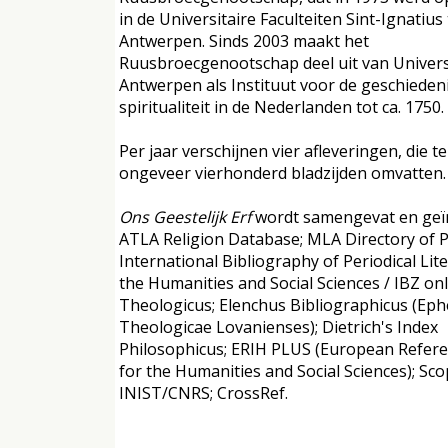
in de Universitaire Faculteiten Sint-Ignatius 
Antwerpen. Sinds 2003 maakt het
Ruusbroecgenootschap deel uit van Univers
Antwerpen als Instituut voor de geschieden
spiritualiteit in de Nederlanden tot ca. 1750.
Per jaar verschijnen vier afleveringen, die 
ongeveer vierhonderd bladzijden omvatten.
Ons Geestelijk Erf
wordt samengevat en geï
ATLA Religion Database; MLA Directory of Pe
International Bibliography of Periodical Lit
the Humanities and Social Sciences / IBZ onl
Theologicus; Elenchus Bibliographicus (Ep
Theologicae Lovanienses); Dietrich's Index
Philosophicus; ERIH PLUS (European Refere
for the Humanities and Social Sciences); Sco
INIST/CNRS; CrossRef.