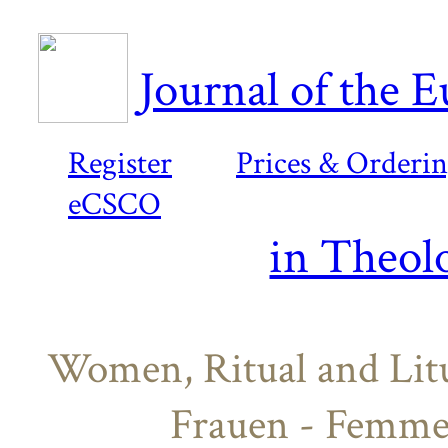
Journal of the 
Register
Prices & Orderi
eCSCO
in Theol
Women, Ritual and Litu
Frauen - Femmes, 