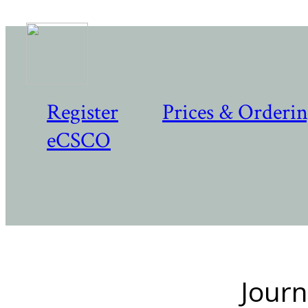
Register
Prices & Orderi
eCSCO
Journ