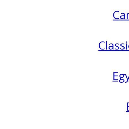
Ca
Classi
Eg