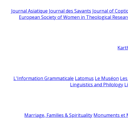
Journal Asiatique
Journal des Savants
Journal of Copti
European Society of Women in Theological Resear
Kart
L'Information Grammaticale
Latomus
Le Muséon
Les
Linguistics and Philology
L
Marriage, Families & Spirituality
Monuments et M