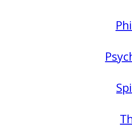
Ph
Psyc
Spi
T