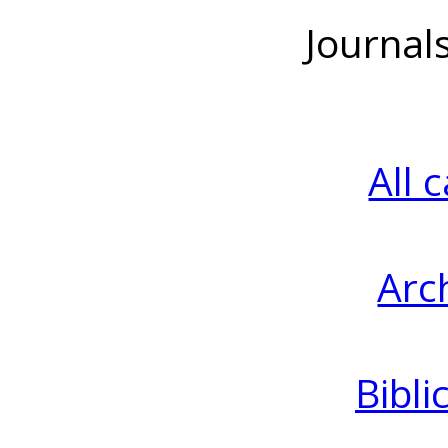
Journal
All 
Arc
Bibli