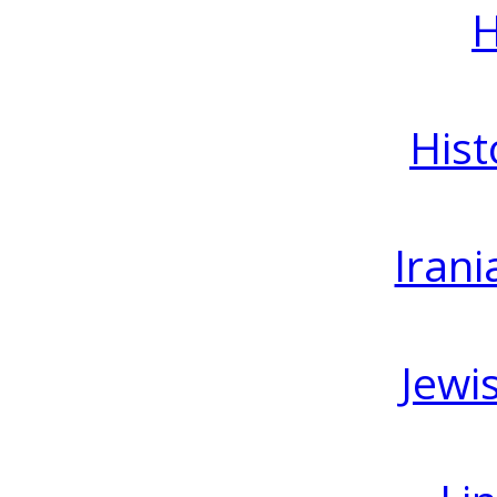
H
Hist
Irani
Jewi