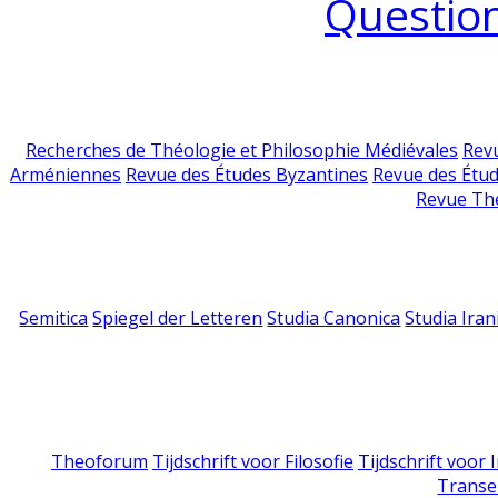
Question
Recherches de Théologie et Philosophie Médiévales
Revu
Arméniennes
Revue des Études Byzantines
Revue des Étu
Revue Th
Semitica
Spiegel der Letteren
Studia Canonica
Studia Iran
Theoforum
Tijdschrift voor Filosofie
Tijdschrift voor
Transe