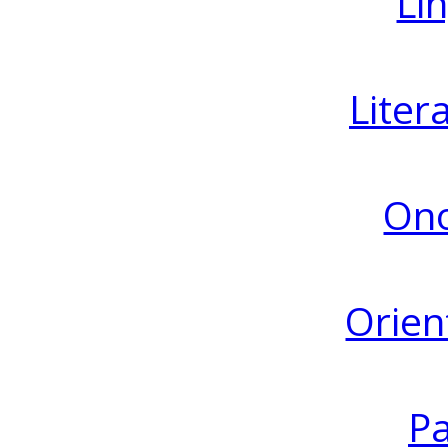
Lin
Liter
Ono
Orien
Pa