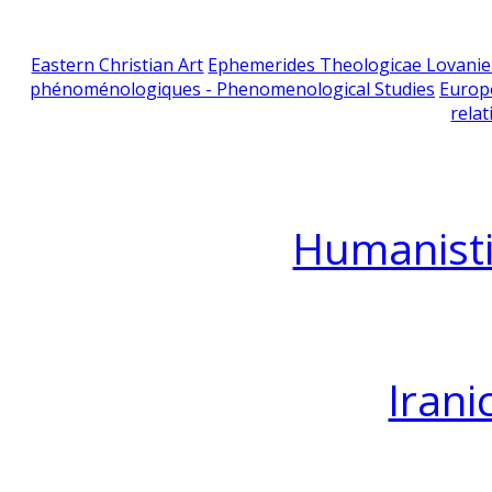
Eastern Christian Art
Ephemerides Theologicae Lovani
phénoménologiques - Phenomenological Studies
Europ
relat
Humanisti
Irani