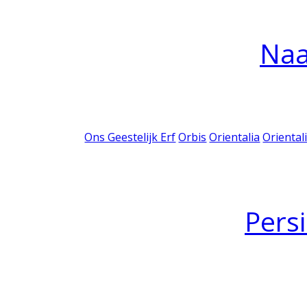
Na
Ons Geestelijk Erf
Orbis
Orientalia
Oriental
Pers