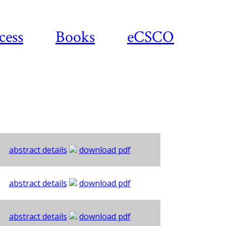
cess
Books
eCSCO
abstract details
download pdf
abstract details
download pdf
abstract details
download pdf