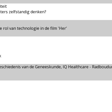
teit
ers zelfstandig denken?
 rol van technologie in de film 'Her'
k
n Geschiedenis van de Geneeskunde, IQ Healthcare - Radboud