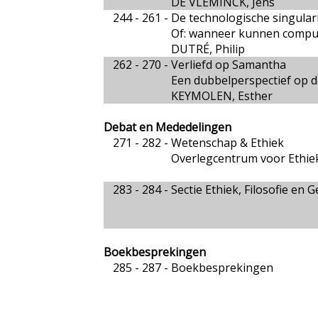
DE VLEMINCK, Jens
244 - 261 -
De technologische singulari
Of: wanneer kunnen comput
DUTRÉ, Philip
262 - 270 -
Verliefd op Samantha
Een dubbelperspectief op de
KEYMOLEN, Esther
Debat en Mededelingen
271 - 282 -
Wetenschap & Ethiek
Overlegcentrum voor Ethie
283 - 284 -
Sectie Ethiek, Filosofie e
Boekbesprekingen
285 - 287 -
Boekbesprekingen