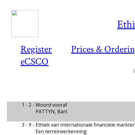
Ethi
Register
Prices & Orderi
eCSCO
V
1 - 2 -
Woord vooraf
PATTYN, Bart
3 - 9 -
Ethiek van internationale financiële markte
Een terreinverkenning