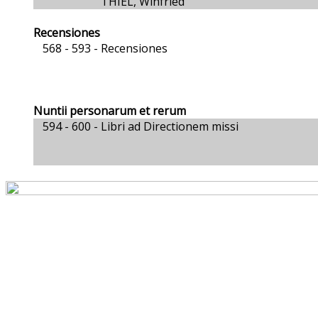
THIEL, Winfried
Recensiones
568 - 593 -
Recensiones
Nuntii personarum et rerum
594 - 600 -
Libri ad Directionem missi