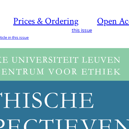
Prices & Ordering
Open Ac
this issue
icle in this issue