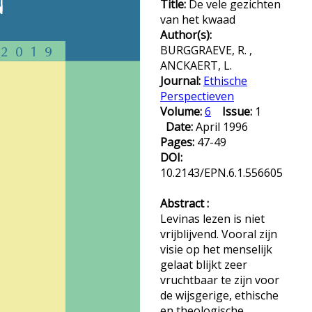
Title:
De vele gezichten
van het kwaad
Author(s):
BURGGRAEVE, R. ,
ANCKAERT, L.
Journal:
Ethische
Perspectieven
Volume:
6
Issue:
1
Date:
April 1996
Pages:
47-49
DOI:
10.2143/EPN.6.1.556605
Abstract :
Levinas lezen is niet
vrijblijvend. Vooral zijn
visie op het menselijk
gelaat blijkt zeer
vruchtbaar te zijn voor
de wijsgerige, ethische
en theologische